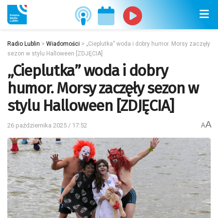
Radio Lublin
>
Wiadomości
>
„Cieplutka” woda i dobry humor. Morsy zaczęły
sezon w stylu Halloween [ZDJĘCIA]
„Cieplutka” woda i dobry
humor. Morsy zaczęły sezon w
stylu Halloween [ZDJĘCIA]
A
26 października 2025 / 17:52
A