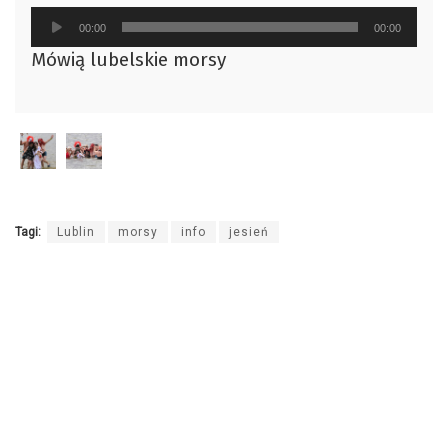
Odtwarzacz
00:00
00:00
plików
Mówią lubelskie morsy
dźwiękowych
Tagi:
Lublin
morsy
info
jesień