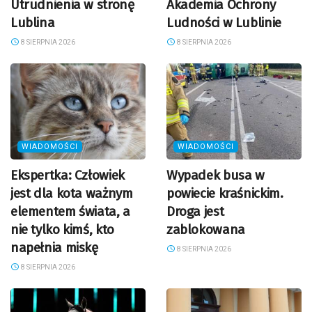
Utrudnienia w stronę
Akademia Ochrony
Lublina
Ludności w Lublinie
8 SIERPNIA 2026
8 SIERPNIA 2026
WIADOMOŚCI
WIADOMOŚCI
Ekspertka: Człowiek
Wypadek busa w
jest dla kota ważnym
powiecie kraśnickim.
elementem świata, a
Droga jest
nie tylko kimś, kto
zablokowana
napełnia miskę
8 SIERPNIA 2026
8 SIERPNIA 2026