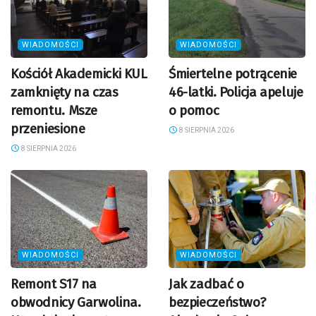
WIADOMOŚCI
WIADOMOŚCI
Kościół Akademicki KUL
Śmiertelne potrącenie
zamknięty na czas
46-latki. Policja apeluje
remontu. Msze
o pomoc
przeniesione
8 SIERPNIA 2026
8 SIERPNIA 2026
WIADOMOŚCI
WIADOMOŚCI
Remont S17 na
Jak zadbać o
obwodnicy Garwolina.
bezpieczeństwo?