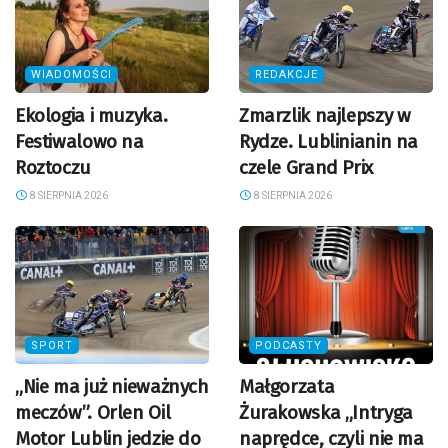
WIADOMOŚCI
REDAKCJE
Ekologia i muzyka.
Zmarzlik najlepszy w
Festiwalowo na
Rydze. Lublinianin na
Roztoczu
czele Grand Prix
8 SIERPNIA 2026
8 SIERPNIA 2026
SPORT
PODCASTY
„Nie ma już nieważnych
Małgorzata
meczów”. Orlen Oil
Żurakowska „Intryga
Motor Lublin jedzie do
naprędce, czyli nie ma