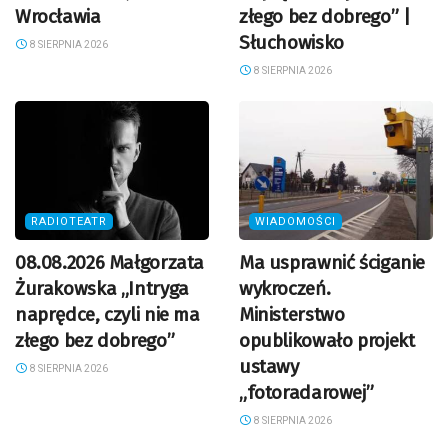
Wrocławia
złego bez dobrego” |
Słuchowisko
8 SIERPNIA 2026
8 SIERPNIA 2026
RADIOTEATR
WIADOMOŚCI
08.08.2026 Małgorzata
Ma usprawnić ściganie
Żurakowska „Intryga
wykroczeń.
naprędce, czyli nie ma
Ministerstwo
złego bez dobrego”
opublikowało projekt
ustawy
8 SIERPNIA 2026
„fotoradarowej”
8 SIERPNIA 2026