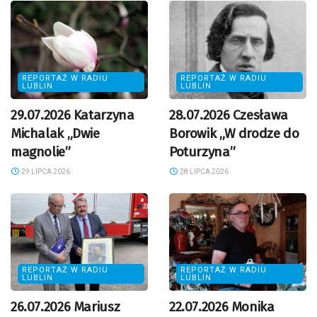
REPORTAŻ W RADIU
REPORTAŻ W RADIU
LUBLIN
LUBLIN
29.07.2026 Katarzyna
28.07.2026 Czesława
Michalak „Dwie
Borowik „W drodze do
magnolie”
Poturzyna”
29 LIPCA 2026
28 LIPCA 2026
REPORTAŻ W RADIU
REPORTAŻ W RADIU
LUBLIN
LUBLIN
26.07.2026 Mariusz
22.07.2026 Monika