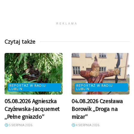
REKLAMA
Czytaj także
REPORTAŻ W RADIU
REPORTAŻ W RADIU
LUBLIN
LUBLIN
05.08.2026 Agnieszka
04.08.2026 Czesława
Czyżewska-Jacquemet
Borowik „Droga na
„Pełne gniazdo”
mizar”
5 SIERPNIA 2026
4 SIERPNIA 2026