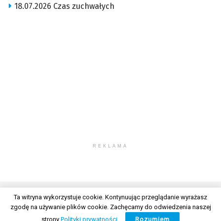
18.07.2026 Czas zuchwałych
REKLAMA
Ta witryna wykorzystuje cookie. Kontynuując przeglądanie wyrażasz
zgodę na używanie plików cookie. Zachęcamy do odwiedzenia naszej
© 2026 Wszelkie prawa zastrzeżone. Radio Lublin S.A. w likwidacji
strony
Polityki prywatności
.
Rozumiem