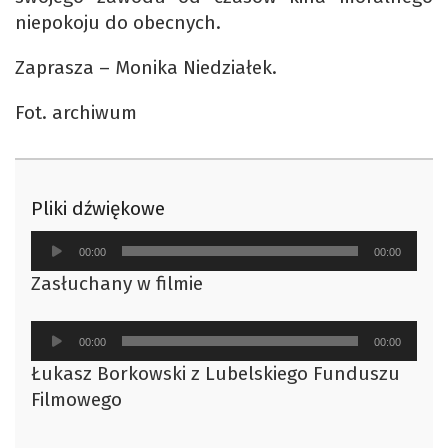
niepokoju do obecnych.
Zaprasza – Monika Niedziałek.
Fot. archiwum
Pliki dźwiękowe
Odtwarzacz
00:00
00:00
plików
Zasłuchany w filmie
dźwiękowych
Odtwarzacz
00:00
00:00
plików
Łukasz Borkowski z Lubelskiego Funduszu
dźwiękowych
Filmowego