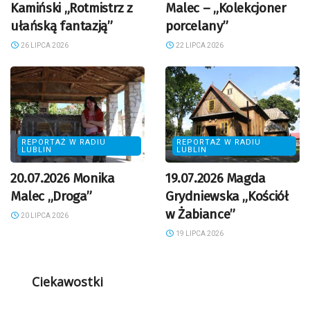
Kamiński „Rotmistrz z
Malec – „Kolekcjoner
ułańską fantazją”
porcelany”
26 LIPCA 2026
22 LIPCA 2026
REPORTAŻ W RADIU
REPORTAŻ W RADIU
LUBLIN
LUBLIN
20.07.2026 Monika
19.07.2026 Magda
Malec „Droga”
Grydniewska „Kościół
w Żabiance”
20 LIPCA 2026
19 LIPCA 2026
Ciekawostki