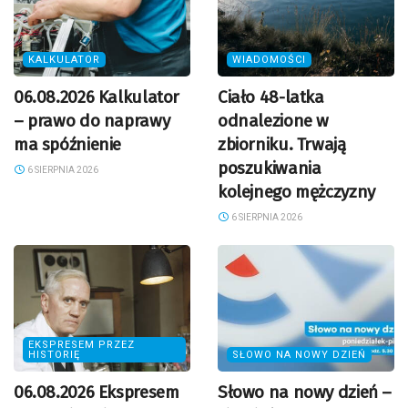
KALKULATOR
WIADOMOŚCI
06.08.2026 Kalkulator
Ciało 48-latka
– prawo do naprawy
odnalezione w
ma spóźnienie
zbiorniku. Trwają
poszukiwania
6 SIERPNIA 2026
kolejnego mężczyzny
6 SIERPNIA 2026
EKSPRESEM PRZEZ
HISTORIĘ
SŁOWO NA NOWY DZIEŃ
06.08.2026 Ekspresem
Słowo na nowy dzień –