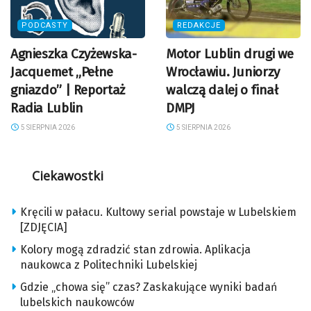
PODCASTY
REDAKCJE
Agnieszka Czyżewska-
Motor Lublin drugi we
Jacquemet „Pełne
Wrocławiu. Juniorzy
gniazdo” | Reportaż
walczą dalej o finał
Radia Lublin
DMPJ
5 SIERPNIA 2026
5 SIERPNIA 2026
Ciekawostki
Kręcili w pałacu. Kultowy serial powstaje w Lubelskiem
[ZDJĘCIA]
Kolory mogą zdradzić stan zdrowia. Aplikacja
naukowca z Politechniki Lubelskiej
Gdzie „chowa się” czas? Zaskakujące wyniki badań
lubelskich naukowców