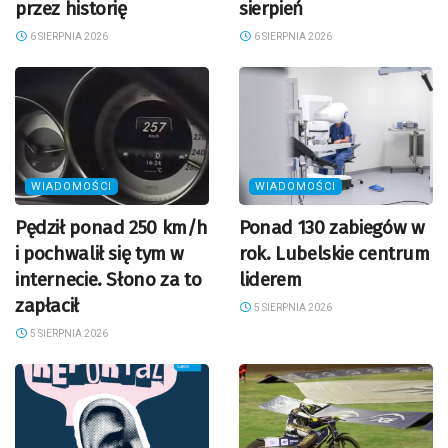
przez historię
sierpień
6 SIERPNIA 2026
6 SIERPNIA 2026
WIADOMOŚCI
WIADOMOŚCI
Pędził ponad 250 km/h
Ponad 130 zabiegów w
i pochwalił się tym w
rok. Lubelskie centrum
internecie. Słono za to
liderem
zapłacił
5 SIERPNIA 2026
5 SIERPNIA 2026