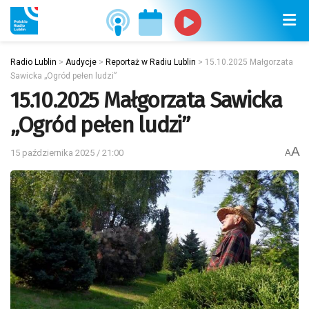
Radio Lublin
>
Audycje
>
Reportaż w Radiu Lublin
>
15.10.2025 Małgorzata
Sawicka „Ogród pełen ludzi”
15.10.2025 Małgorzata Sawicka
„Ogród pełen ludzi”
A
15 października 2025 / 21:00
A