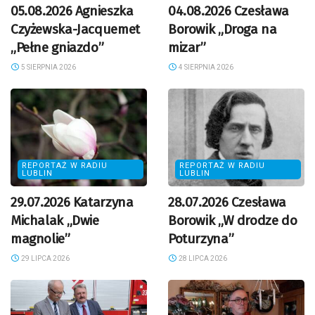
05.08.2026 Agnieszka
04.08.2026 Czesława
Czyżewska-Jacquemet
Borowik „Droga na
„Pełne gniazdo”
mizar”
5 SIERPNIA 2026
4 SIERPNIA 2026
REPORTAŻ W RADIU
REPORTAŻ W RADIU
LUBLIN
LUBLIN
29.07.2026 Katarzyna
28.07.2026 Czesława
Michalak „Dwie
Borowik „W drodze do
magnolie”
Poturzyna”
29 LIPCA 2026
28 LIPCA 2026