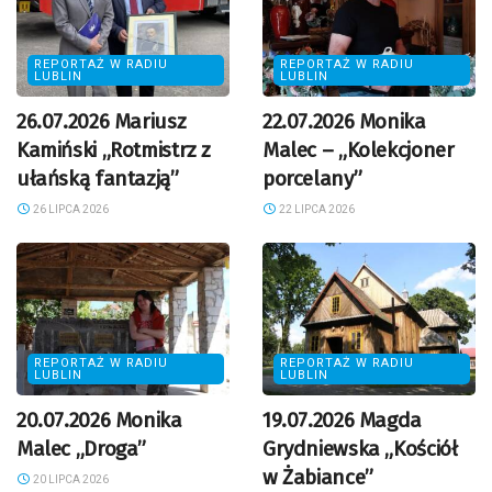
REPORTAŻ W RADIU
REPORTAŻ W RADIU
LUBLIN
LUBLIN
26.07.2026 Mariusz
22.07.2026 Monika
Kamiński „Rotmistrz z
Malec – „Kolekcjoner
ułańską fantazją”
porcelany”
26 LIPCA 2026
22 LIPCA 2026
REPORTAŻ W RADIU
REPORTAŻ W RADIU
LUBLIN
LUBLIN
20.07.2026 Monika
19.07.2026 Magda
Malec „Droga”
Grydniewska „Kościół
w Żabiance”
20 LIPCA 2026