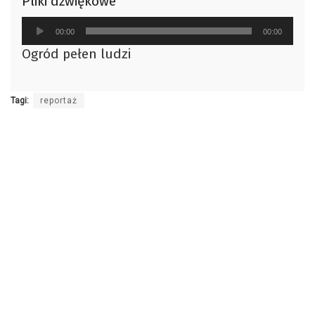
Pliki dźwiękowe
Odtwarzacz
00:00
00:00
plików
Ogród pełen ludzi
dźwiękowych
Tagi:
reportaż