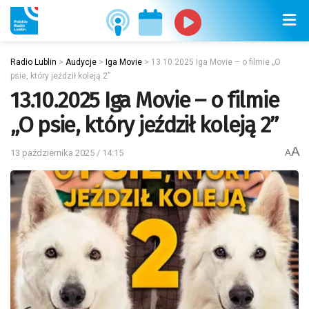
Radio Lublin
>
Audycje
>
Iga Movie
>
13.10.2025 Iga Movie – o filmie „O
psie, który jeździł koleją 2”
13.10.2025 Iga Movie – o filmie
„O psie, który jeździł koleją 2”
A
13 października 2025 / 14:15
A