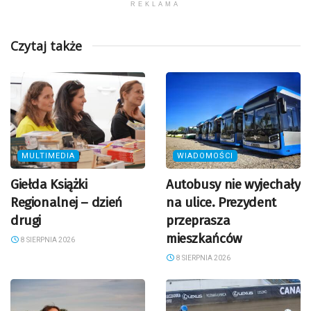
REKLAMA
Czytaj także
MULTIMEDIA
WIADOMOŚCI
Giełda Książki
Autobusy nie wyjechały
Regionalnej – dzień
na ulice. Prezydent
drugi
przeprasza
mieszkańców
8 SIERPNIA 2026
8 SIERPNIA 2026