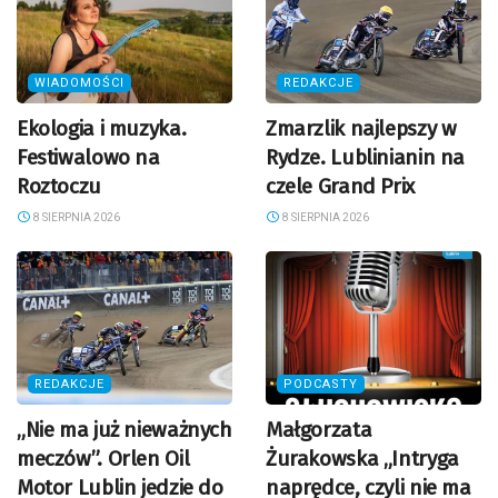
WIADOMOŚCI
REDAKCJE
Ekologia i muzyka.
Zmarzlik najlepszy w
Festiwalowo na
Rydze. Lublinianin na
Roztoczu
czele Grand Prix
8 SIERPNIA 2026
8 SIERPNIA 2026
REDAKCJE
PODCASTY
„Nie ma już nieważnych
Małgorzata
meczów”. Orlen Oil
Żurakowska „Intryga
Motor Lublin jedzie do
naprędce, czyli nie ma