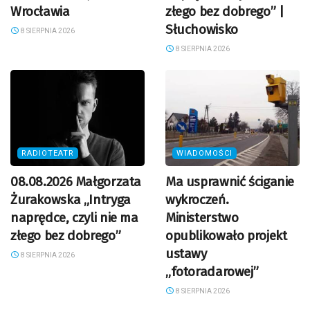
Wrocławia
złego bez dobrego” |
Słuchowisko
8 SIERPNIA 2026
8 SIERPNIA 2026
RADIOTEATR
WIADOMOŚCI
08.08.2026 Małgorzata
Ma usprawnić ściganie
Żurakowska „Intryga
wykroczeń.
naprędce, czyli nie ma
Ministerstwo
złego bez dobrego”
opublikowało projekt
ustawy
8 SIERPNIA 2026
„fotoradarowej”
8 SIERPNIA 2026