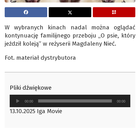
W wybranych kinach nadal można oglądać
kontynuację familijnego przeboju „O psie, który
jeździł koleją” w reżyserii Magdaleny Nieć.
Fot. materiał dystrybutora
Pliki dźwiękowe
Odtwarzacz
00:00
00:00
plików
13.10.2025 Iga Movie
dźwiękowych