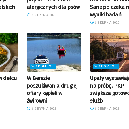
elskich
alergicznych dla psów
Sanepid czeka 
wyniki badań
6 SIERPNIA 2026
6 SIERPNIA 2026
WIADOMOŚCI
WIADOMOŚCI
widelcu
W Berezie
Upały wystawiają
poszukiwania drugiej
na próbę. PKP
ofiary kąpieli w
zwiększa gotow
żwirowni
służb
6 SIERPNIA 2026
6 SIERPNIA 2026