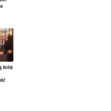
na
 kolej
ość