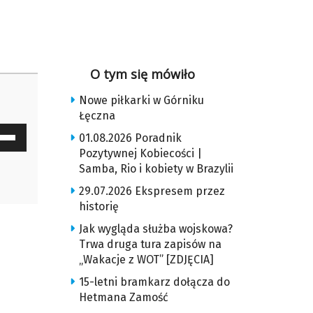
O tym się mówiło
Nowe piłkarki w Górniku
Łęczna
waj
01.08.2026 Poradnik
ałek
Pozytywnej Kobiecości |
Samba, Rio i kobiety w Brazylii
y
29.07.2026 Ekspresem przez
z
historię
Jak wygląda służba wojskowa?
u
Trwa druga tura zapisów na
„Wakacje z WOT” [ZDJĘCIA]
ększyć
15-letni bramkarz dołącza do
Hetmana Zamość