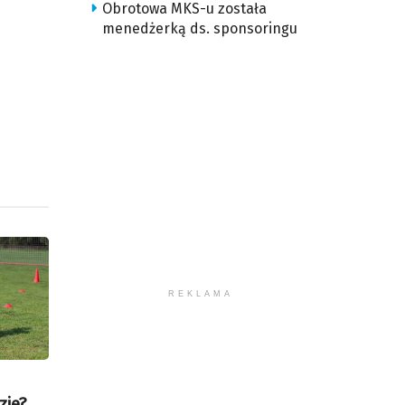
iejszyć
Obrotowa MKS-u została
śność.
menedżerką ds. sponsoringu
REKLAMA
zie?