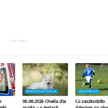
zmn
gło
REKLAMA
CHWILA DLA PUPILA
WIADOMOŚCI
e
06.08.2026 Chwila dla
Co zaszkodziło
ejki
pupila – o testach
dzieciom na obo