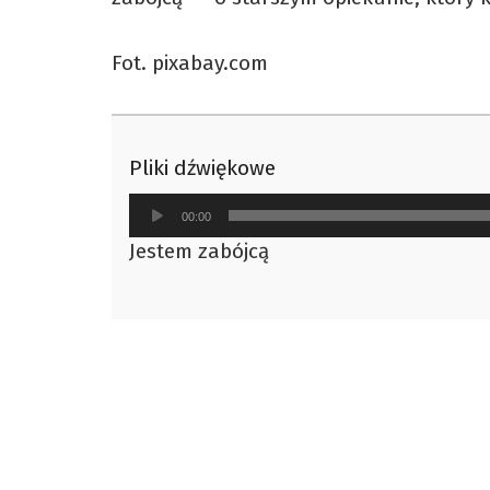
Fot. pixabay.com
Pliki dźwiękowe
Odtwarzacz
00:00
plików
Jestem zabójcą
dźwiękowych