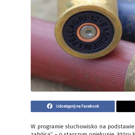
Udostępnij na Facebook
W programie słuchowisko na podstawie 
zabójcą” – o starszym opiekunie, który 