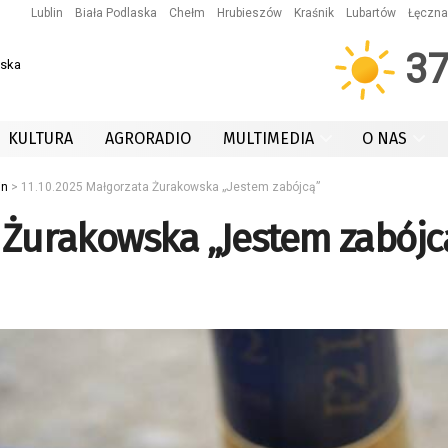
Lublin
Biała Podlaska
Chełm
Hrubieszów
Kraśnik
Lubartów
Łęczna
3
wska
KULTURA
AGRORADIO
MULTIMEDIA
O NAS
in
>
11.10.2025 Małgorzata Żurakowska „Jestem zabójcą”
a Żurakowska „Jestem zabójc