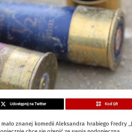
Udostępnij na Twitter
Kod QR
mało znanej komedii Aleksandra hrabiego Fredry „
koniecznie chce się ożenić ze swoją podopieczną….