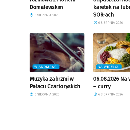
Domalewskim
karetek na lub
SOR-ach
6 SIERPNIA 2026
6 SIERPNIA 2026
WIADOMOŚCI
NA WIDELCU
Muzyka zabrzmi w
06.08.2026 Na 
Pałacu Czartoryskich
– curry
6 SIERPNIA 2026
6 SIERPNIA 2026