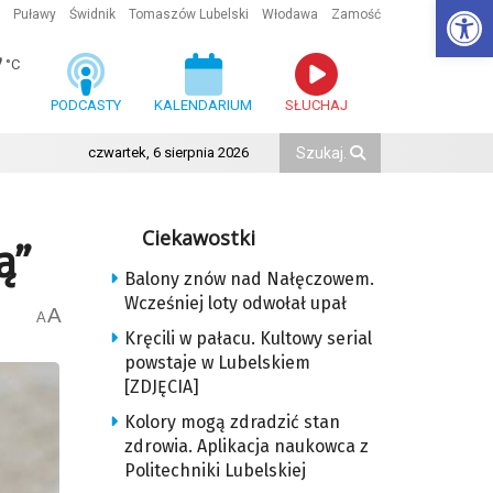
Ot
Puławy
Świdnik
Tomaszów Lubelski
Włodawa
Zamość
7
°C
PODCASTY
KALENDARIUM
SŁUCHAJ
czwartek, 6 sierpnia 2026
Ciekawostki
ą”
Balony znów nad Nałęczowem.
Wcześniej loty odwołał upał
A
A
Kręcili w pałacu. Kultowy serial
powstaje w Lubelskiem
[ZDJĘCIA]
Kolory mogą zdradzić stan
zdrowia. Aplikacja naukowca z
Politechniki Lubelskiej