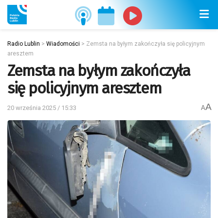
Radio Lublin
>
Wiadomości
>
Zemsta na byłym zakończyła się policyjnym
aresztem
Zemsta na byłym zakończyła
się policyjnym aresztem
A
20 września 2025 / 15:33
A