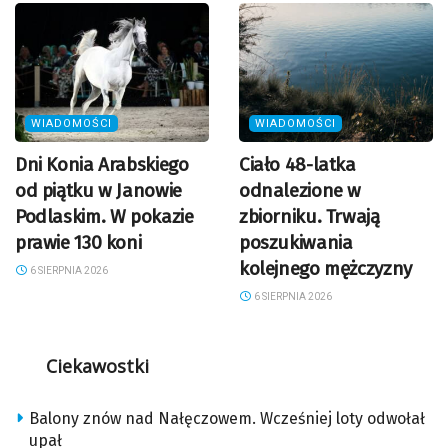
WIADOMOŚCI
WIADOMOŚCI
Dni Konia Arabskiego
Ciało 48-latka
od piątku w Janowie
odnalezione w
Podlaskim. W pokazie
zbiorniku. Trwają
prawie 130 koni
poszukiwania
kolejnego mężczyzny
6 SIERPNIA 2026
6 SIERPNIA 2026
Ciekawostki
Balony znów nad Nałęczowem. Wcześniej loty odwołał
upał