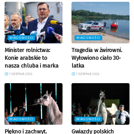
WIADOMOŚCI
WIADOMOŚCI
Minister rolnictwa:
Tragedia w żwirowni.
Konie arabskie to
Wyłowiono ciało 30-
nasza chluba i marka
latka
7 SIERPNIA 2026
7 SIERPNIA 2026
WIADOMOŚCI
WIADOMOŚCI
Piękno i zachwyt.
Gwiazdy polskich