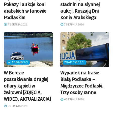
Pokazy i aukcje koni
stadnin na słynnej
arabskich w Janowie
aukcji. Ruszają Dni
Podlaskim
Konia Arabskiego
7 SIERPNIA 2026
7 SIERPNIA 2026
WIADOMOŚCI
WIADOMOŚCI
W Berezie
Wypadek na trasie
poszukiwania drugiej
Białą Podlaska –
ofiary kąpieli w
Międzyrzec Podlaski.
żwirowni [ZDJĘCIA,
Trzy osoby ranne
WIDEO, AKTUALIZACJA]
6 SIERPNIA 2026
6 SIERPNIA 2026