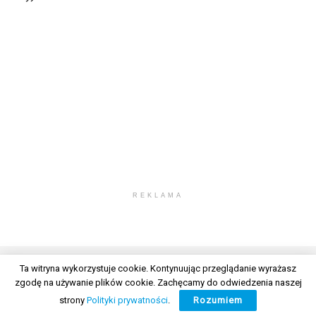
REKLAMA
Ta witryna wykorzystuje cookie. Kontynuując przeglądanie wyrażasz
zgodę na używanie plików cookie. Zachęcamy do odwiedzenia naszej
© 2026 Wszelkie prawa zastrzeżone. Radio Lublin S.A. w likwidacji
strony
Polityki prywatności
.
Rozumiem