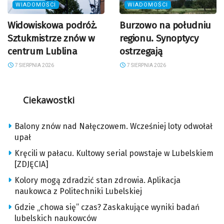
WIADOMOŚCI
WIADOMOŚCI
Widowiskowa podróż.
Burzowo na południu
Sztukmistrze znów w
regionu. Synoptycy
centrum Lublina
ostrzegają
7 SIERPNIA 2026
7 SIERPNIA 2026
Ciekawostki
Balony znów nad Nałęczowem. Wcześniej loty odwołał
upał
Kręcili w pałacu. Kultowy serial powstaje w Lubelskiem
[ZDJĘCIA]
Kolory mogą zdradzić stan zdrowia. Aplikacja
naukowca z Politechniki Lubelskiej
Gdzie „chowa się” czas? Zaskakujące wyniki badań
lubelskich naukowców