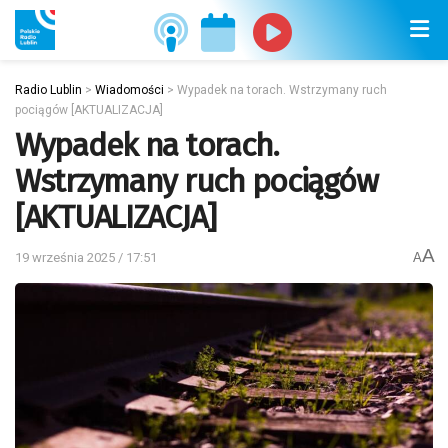
Radio Lublin
>
Wiadomości
>
Wypadek na torach. Wstrzymany ruch
pociągów [AKTUALIZACJA]
Wypadek na torach.
Wstrzymany ruch pociągów
[AKTUALIZACJA]
A
19 września 2025 / 17:51
A