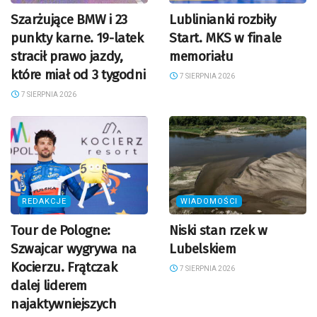
Szarżujące BMW i 23
Lublinianki rozbiły
punkty karne. 19-latek
Start. MKS w finale
stracił prawo jazdy,
memoriału
które miał od 3 tygodni
7 SIERPNIA 2026
7 SIERPNIA 2026
REDAKCJE
WIADOMOŚCI
Tour de Pologne:
Niski stan rzek w
Szwajcar wygrywa na
Lubelskiem
Kocierzu. Frątczak
7 SIERPNIA 2026
dalej liderem
najaktywniejszych