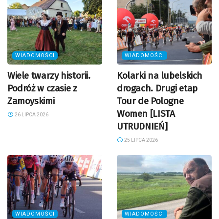
WIADOMOŚCI
WIADOMOŚCI
Wiele twarzy historii.
Kolarki na lubelskich
Podróż w czasie z
drogach. Drugi etap
Zamoyskimi
Tour de Pologne
Women [LISTA
26 LIPCA 2026
UTRUDNIEŃ]
25 LIPCA 2026
WIADOMOŚCI
WIADOMOŚCI