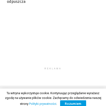
odpuszcza
REKLAMA
Ta witryna wykorzystuje cookie. Kontynuując przeglądanie wyrażasz
zgodę na używanie plików cookie. Zachęcamy do odwiedzenia naszej
© 2026 Wszelkie prawa zastrzeżone. Radio Lublin S.A. w likwidacji
strony
Polityki prywatności
.
Rozumiem