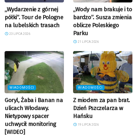
„Wydarzenie z górnej
„Wody nam brakuje i to
półki”. Tour de Pologne
bardzo”. Susza zmienia
na lubelskich trasach
oblicze Poleskiego
Parku
23 LIPCA 2026
21 LIPCA 2026
WIADOMOŚCI
WIADOMOŚCI
Goryl, Żaba i Banan na
Z miodem za pan brat.
ulicach Włodawy.
Dzień Pszczelarza w
Nietypowy spacer
Hańsku
uchwycił monitoring
19 LIPCA 2026
[WIDEO]