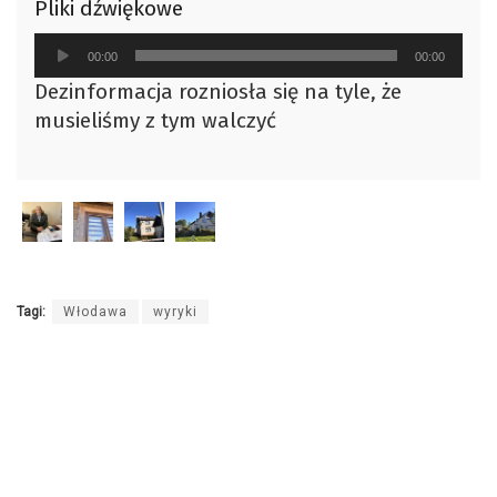
Pliki dźwiękowe
Odtwarzacz
00:00
00:00
plików
Dezinformacja rozniosła się na tyle, że
dźwiękowych
musieliśmy z tym walczyć
Tagi:
Włodawa
wyryki