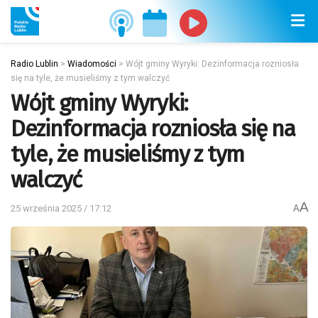
Radio Lublin
>
Wiadomości
>
Wójt gminy Wyryki: Dezinformacja rozniosła
się na tyle, że musieliśmy z tym walczyć
Wójt gminy Wyryki:
Dezinformacja rozniosła się na
tyle, że musieliśmy z tym
walczyć
A
25 września 2025 / 17:12
A