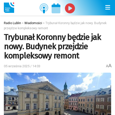
Radio Lublin
>
Wiadomości
>
Trybunał Koronny będzie jak nowy. Budynek
przejdzie kompleksowy remont
Trybunał Koronny będzie jak
nowy. Budynek przejdzie
kompleksowy remont
A
05 września 2025 / 14:03
A