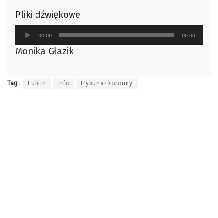
Pliki dźwiękowe
Odtwarzacz
00:00
00:00
plików
Monika Głazik
dźwiękowych
Tagi:
Lublin
info
trybunał koronny