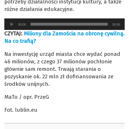
potrzeby działalności instytucji kultury, a także
różne działania edukacyjne.
Odtwarzacz
00:00
00:00
plików
CZYTAJ:
Miliony dla Zamościa na obronę cywilną.
dźwiękowych
Na co trafią?
Na inwestycję urząd miasta chce wydać ponad
46 milionów, z czego 37 milionów pochłonie
głównie sam remont. Trwają starania o
pozyskanie ok. 22 mln zł dofinansowania ze
środków unijnych.
MaTo / opr. PrzeG
Fot. lublin.eu