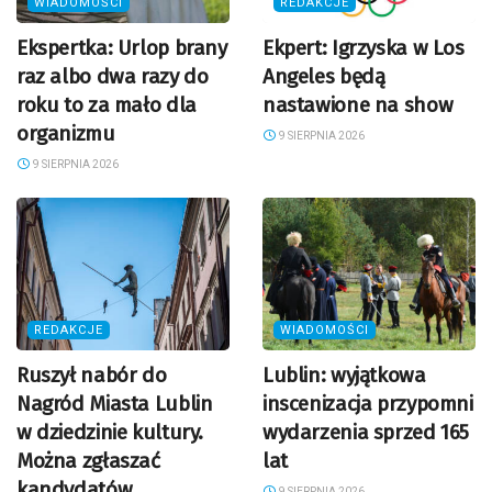
WIADOMOŚCI
REDAKCJE
Ekspertka: Urlop brany
Ekpert: Igrzyska w Los
raz albo dwa razy do
Angeles będą
roku to za mało dla
nastawione na show
organizmu
9 SIERPNIA 2026
9 SIERPNIA 2026
REDAKCJE
WIADOMOŚCI
Ruszył nabór do
Lublin: wyjątkowa
Nagród Miasta Lublin
inscenizacja przypomni
w dziedzinie kultury.
wydarzenia sprzed 165
Można zgłaszać
lat
kandydatów
9 SIERPNIA 2026