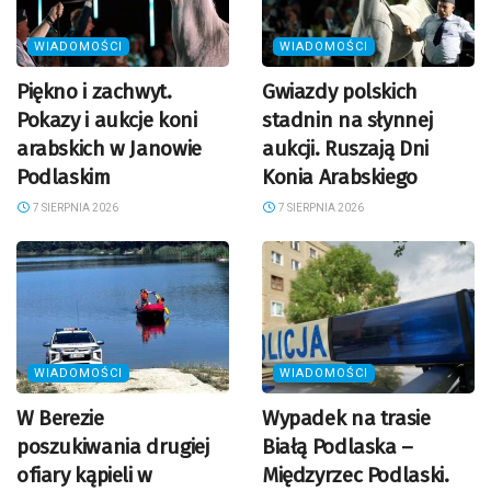
WIADOMOŚCI
WIADOMOŚCI
Piękno i zachwyt.
Gwiazdy polskich
Pokazy i aukcje koni
stadnin na słynnej
arabskich w Janowie
aukcji. Ruszają Dni
Podlaskim
Konia Arabskiego
7 SIERPNIA 2026
7 SIERPNIA 2026
WIADOMOŚCI
WIADOMOŚCI
W Berezie
Wypadek na trasie
poszukiwania drugiej
Białą Podlaska –
ofiary kąpieli w
Międzyrzec Podlaski.