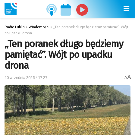
Radio Lublin
>
Wiadomości
>
„Ten poranek długo będziemy pamiętać”. Wójt
po upadku drona
„Ten poranek długo będziemy
pamiętać”. Wójt po upadku
drona
A
10 września 2025 / 17:27
A