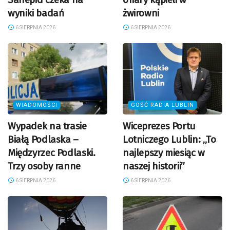
wyniki badań
żwirowni
6 SIERPNIA 2026
6 SIERPNIA 2026
WIADOMOŚCI
GOŚĆ RADIA LUBLIN
Wypadek na trasie
Wiceprezes Portu
Białą Podlaska –
Lotniczego Lublin: „To
Międzyrzec Podlaski.
najlepszy miesiąc w
Trzy osoby ranne
naszej historii”
6 SIERPNIA 2026
6 SIERPNIA 2026