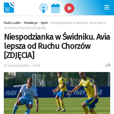
Radio Lublin
>
Redakcje
>
Sport
>
Niespodzianka w Świdniku. Avia lepsza
od Ruchu Chorzów [ZDJĘCIA]
Niespodzianka w Świdniku. Avia
lepsza od Ruchu Chorzów
[ZDJĘCIA]
A
25 września 2025 / 15:54
A