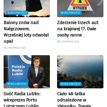
WIADOMOŚCI
WIADOMOŚCI
Balony znów nad
Zderzenie trzech aut
Nałęczowem.
na krajowej 17. Dwie
Wcześniej loty odwołał
osoby ranne
upał
6 SIERPNIA 2026
6 SIERPNIA 2026
WIADOMOŚCI
WIADOMOŚCI
Gość Radia Lublin:
Ciało 48-latka
wiceprezes Portu
odnalezione w
Lotniczego Lublin
zbiorniku. Trwają