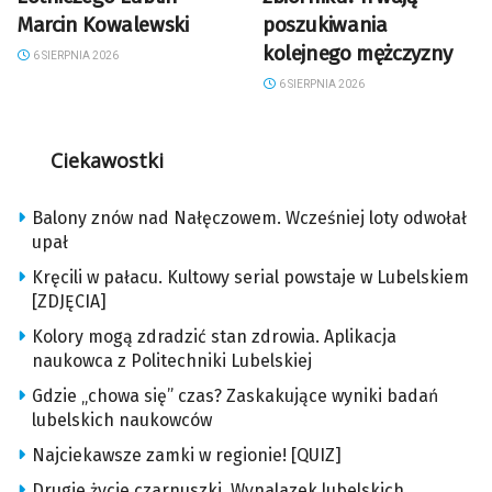
Marcin Kowalewski
poszukiwania
kolejnego mężczyzny
6 SIERPNIA 2026
6 SIERPNIA 2026
Ciekawostki
Balony znów nad Nałęczowem. Wcześniej loty odwołał
upał
Kręcili w pałacu. Kultowy serial powstaje w Lubelskiem
[ZDJĘCIA]
Kolory mogą zdradzić stan zdrowia. Aplikacja
naukowca z Politechniki Lubelskiej
Gdzie „chowa się” czas? Zaskakujące wyniki badań
lubelskich naukowców
Najciekawsze zamki w regionie! [QUIZ]
Drugie życie czarnuszki. Wynalazek lubelskich