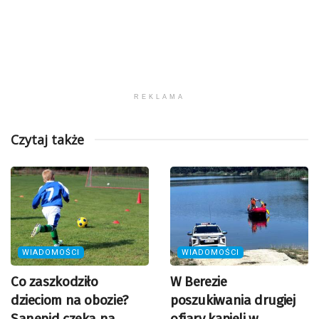
REKLAMA
Czytaj także
WIADOMOŚCI
WIADOMOŚCI
Co zaszkodziło
W Berezie
dzieciom na obozie?
poszukiwania drugiej
Sanepid czeka na
ofiary kąpieli w