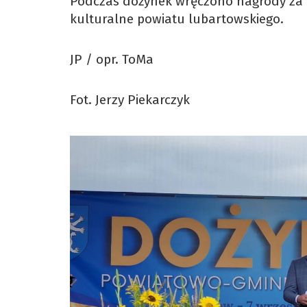
Podczas dożynek wręczono nagrody za na
kulturalne powiatu lubartowskiego.
JP / opr. ToMa
Fot. Jerzy Piekarczyk