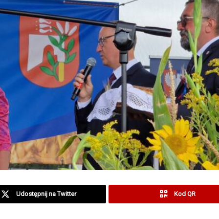
Udostępnij na Twitter
Kod QR