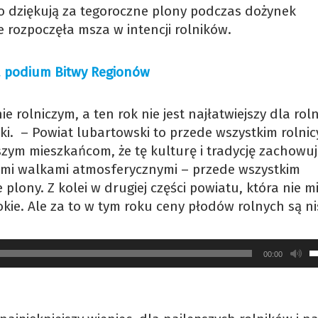
o dziękują za tegoroczne plony podczas dożynek
rozpoczęła msza w intencji rolników.
a podium Bitwy Regionów
e rolniczym, a ten rok nie jest najłatwiejszy dla rol
i. – Powiat lubartowski to przede wszystkim rolnic
szym mieszkańcom, że tę kulturę i tradycję zachowuj
ymi walkami atmosferycznymi – przede wszystkim
 plony. Z kolei w drugiej części powiatu, która nie m
ie. Ale za to w tym roku ceny płodów rolnych są ni
U
00:00
s
d
g