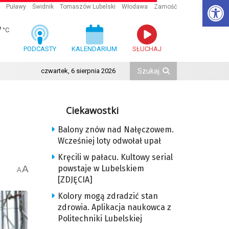
Ot
Puławy
Świdnik
Tomaszów Lubelski
Włodawa
Zamość
7
°C
PODCASTY
KALENDARIUM
SŁUCHAJ
czwartek, 6 sierpnia 2026
Ciekawostki
Balony znów nad Nałęczowem.
Wcześniej loty odwołał upał
Kręcili w pałacu. Kultowy serial
A
powstaje w Lubelskiem
A
[ZDJĘCIA]
Kolory mogą zdradzić stan
zdrowia. Aplikacja naukowca z
Politechniki Lubelskiej