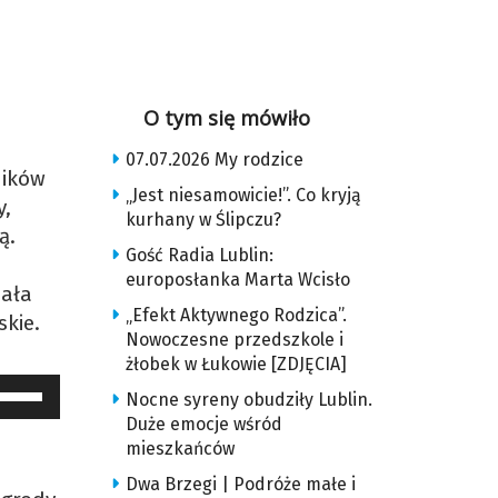
O tym się mówiło
07.07.2026 My rodzice
ników
„Jest niesamowicie!”. Co kryją
y,
kurhany w Ślipczu?
ą.
Gość Radia Lublin:
europosłanka Marta Wcisło
iała
„Efekt Aktywnego Rodzica”.
skie.
Nowoczesne przedszkole i
żłobek w Łukowie [ZDJĘCIA]
żywaj
Nocne syreny obudziły Lublin.
trzałek
Duże emocje wśród
o
mieszkańców
óry
Dwa Brzegi | Podróże małe i