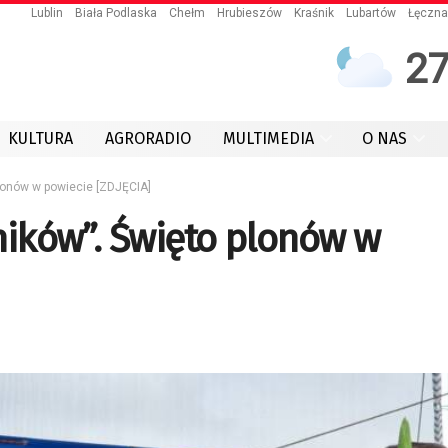
Lublin
Biała Podlaska
Chełm
Hrubieszów
Kraśnik
Lubartów
Łęczna
2
KULTURA
AGRORADIO
MULTIMEDIA
O NAS
 plonów w powiecie [ZDJĘCIA]
lników”. Święto plonów w