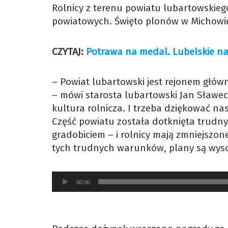
Rolnicy z terenu powiatu lubartowskieg
powiatowych. Święto plonów w Michowie 
CZYTAJ:
Potrawa na medal. Lubelskie n
– Powiat lubartowski jest rejonem główni
– mówi starosta lubartowski Jan Sławeck
kultura rolnicza. I trzeba dziękować na
Część powiatu została dotknięta trudn
gradobiciem – i rolnicy mają zmniejszone
tych trudnych warunków, plany są wysok
Odtwarzacz
00:00
plików
dźwiękowych