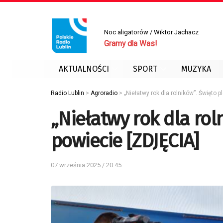
Noc aligatorów / Wiktor Jachacz
Gramy dla Was!
AKTUALNOŚCI
SPORT
MUZYKA
Radio Lublin
>
Agroradio
>
„Niełatwy rok dla rolników”. Święto
„Niełatwy rok dla ro
powiecie [ZDJĘCIA]
07 września 2025 / 20:45