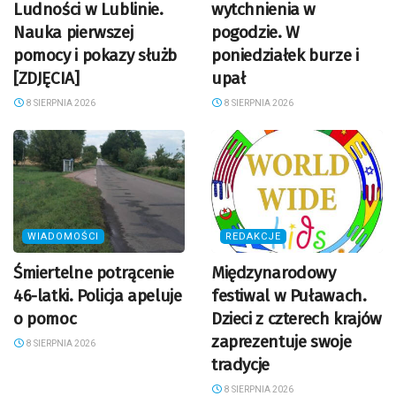
Ludności w Lublinie.
wytchnienia w
Nauka pierwszej
pogodzie. W
pomocy i pokazy służb
poniedziałek burze i
[ZDJĘCIA]
upał
8 SIERPNIA 2026
8 SIERPNIA 2026
WIADOMOŚCI
REDAKCJE
Śmiertelne potrącenie
Międzynarodowy
46-latki. Policja apeluje
festiwal w Puławach.
o pomoc
Dzieci z czterech krajów
zaprezentuje swoje
8 SIERPNIA 2026
tradycje
8 SIERPNIA 2026