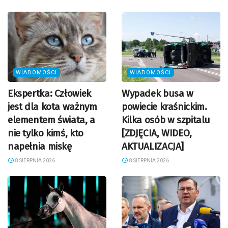
WIADOMOŚCI
WIADOMOŚCI
Ekspertka: Człowiek
Wypadek busa w
jest dla kota ważnym
powiecie kraśnickim.
elementem świata, a
Kilka osób w szpitalu
nie tylko kimś, kto
[ZDJĘCIA, WIDEO,
napełnia miskę
AKTUALIZACJA]
8 SIERPNIA 2026
8 SIERPNIA 2026