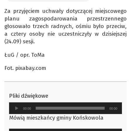
Za przyjęciem uchwały dotyczącej miejscowego
planu zagospodarowania przestrzennego
głosowało trzech radnych, ośmiu było przeciw,
a cztery osoby nie uczestniczyły w dzisiejszej
(24.09) sesji.
ŁuG / opr. ToMa
Fot. pixabay.com
Pliki dźwiękowe
Odtwarzacz
00:00
00:00
plików
Mówią mieszkańcy gminy Końskowola
dźwiękowych