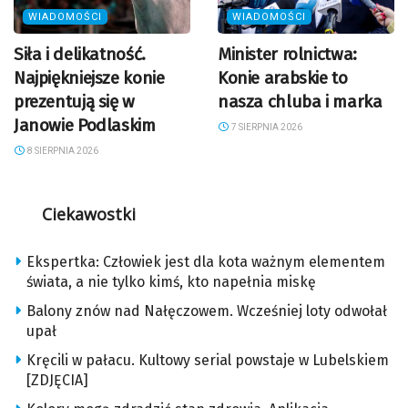
WIADOMOŚCI
WIADOMOŚCI
Siła i delikatność.
Minister rolnictwa:
Najpiękniejsze konie
Konie arabskie to
prezentują się w
nasza chluba i marka
Janowie Podlaskim
7 SIERPNIA 2026
8 SIERPNIA 2026
Ciekawostki
Ekspertka: Człowiek jest dla kota ważnym elementem
świata, a nie tylko kimś, kto napełnia miskę
Balony znów nad Nałęczowem. Wcześniej loty odwołał
upał
Kręcili w pałacu. Kultowy serial powstaje w Lubelskiem
[ZDJĘCIA]