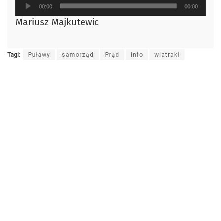
Odtwarzacz
00:00
00:00
plików
Mariusz Majkutewic
dźwiękowych
Tagi:
Puławy
samorząd
Prąd
info
wiatraki