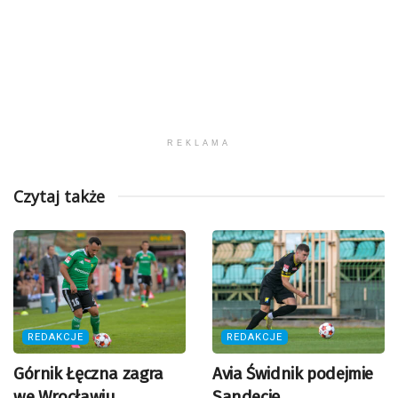
REKLAMA
Czytaj także
REDAKCJE
REDAKCJE
Górnik Łęczna zagra
Avia Świdnik podejmie
we Wrocławiu
Sandecję