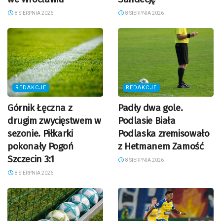
8 SIERPNIA 2026
8 SIERPNIA 2026
REDAKCJE
REDAKCJE
Górnik Łęczna z
Padły dwa gole.
drugim zwycięstwem w
Podlasie Biała
sezonie. Piłkarki
Podlaska zremisowało
pokonały Pogoń
z Hetmanem Zamość
Szczecin 3:1
8 SIERPNIA 2026
8 SIERPNIA 2026