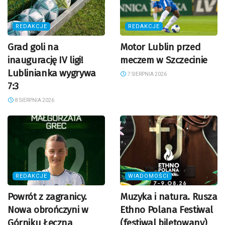
REDAKCJE
REDAKCJE
Grad goli na
Motor Lublin przed
inaugurację IV ligi!
meczem w Szczecinie
Lublinianka wygrywa
7 SIERPNIA 2026
7:3
8 SIERPNIA 2026
REDAKCJE
WIADOMOŚCI
Powrót z zagranicy.
Muzyka i natura. Rusza
Nowa obrończyni w
Ethno Polana Festiwal
Górniku Łęczna
(festiwal biletowany)