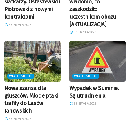
siatkarzy. Ostaszewski i
wiadomo, co
Piotrowski z nowymi
zaszkodziło
kontraktami
uczestnikom obozu
[AKTUALIZACJA]
5 SIERPNIA 2026
5 SIERPNIA 2026
WIADOMOŚCI
WIADOMOŚCI
Nowa szansa dla
Wypadek w Suminie.
głuszców. Młode ptaki
Są utrudnienia
trafiły do Lasów
5 SIERPNIA 2026
Janowskich
5 SIERPNIA 2026