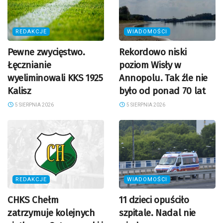
REDAKCJE
WIADOMOŚCI
Pewne zwycięstwo.
Rekordowo niski
Łęcznianie
poziom Wisły w
wyeliminowali KKS 1925
Annopolu. Tak źle nie
Kalisz
było od ponad 70 lat
5 SIERPNIA 2026
5 SIERPNIA 2026
REDAKCJE
WIADOMOŚCI
CHKS Chełm
11 dzieci opuściło
zatrzymuje kolejnych
szpitale. Nadal nie