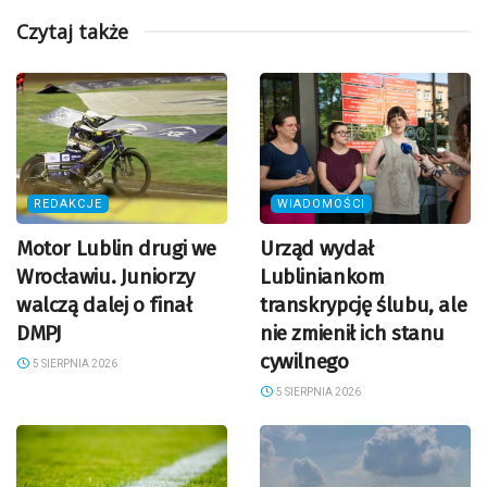
Czytaj także
REDAKCJE
WIADOMOŚCI
Motor Lublin drugi we
Urząd wydał
Wrocławiu. Juniorzy
Lubliniankom
walczą dalej o finał
transkrypcję ślubu, ale
DMPJ
nie zmienił ich stanu
cywilnego
5 SIERPNIA 2026
5 SIERPNIA 2026