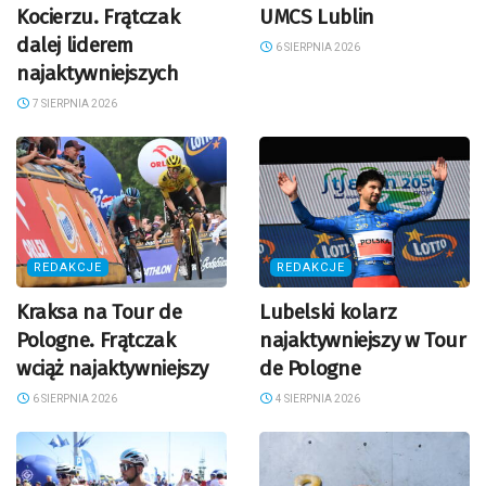
Kocierzu. Frątczak
UMCS Lublin
dalej liderem
6 SIERPNIA 2026
najaktywniejszych
7 SIERPNIA 2026
REDAKCJE
REDAKCJE
Kraksa na Tour de
Lubelski kolarz
Pologne. Frątczak
najaktywniejszy w Tour
wciąż najaktywniejszy
de Pologne
6 SIERPNIA 2026
4 SIERPNIA 2026