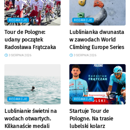
REDAKCJE
REDAKCJE
Tour de Pologne:
Lublinianka dwunasta
udany początek
w zawodach World
Radosława Frątczaka
Climbing Europe Series
3 SIERPNIA 2026
3 SIERPNIA 2026
REDAKCJE
REDAKCJE
Lublinianie świetni na
Startuje Tour de
wodach otwartych.
Pologne. Na trasie
Kilkanaście medali
lubelski kolarz