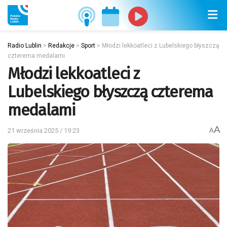
Radio Lublin
>
Redakcje
>
Sport
>
Młodzi lekkoatleci z Lubelskiego błyszczą
czterema medalami
Młodzi lekkoatleci z
Lubelskiego błyszczą czterema
medalami
A
21 września 2025 / 19:23
A