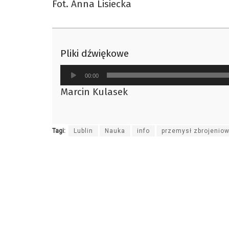
Fot. Anna Lisiecka
Pliki dźwiękowe
Odtwarzacz
00:00
plików
Marcin Kulasek
dźwiękowych
Tagi:
Lublin
Nauka
info
przemysł zbrojenio