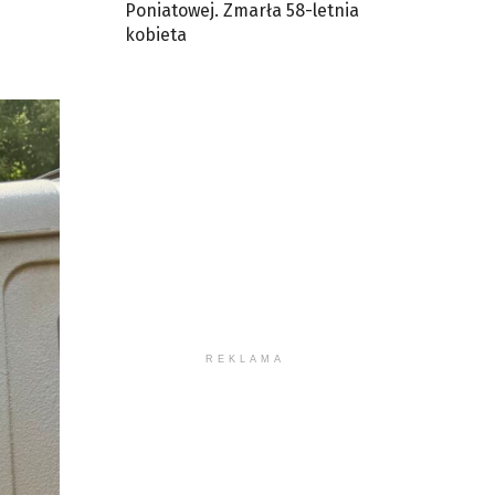
Poniatowej. Zmarła 58-letnia
raz
kobieta
o
ołu
by
większyć
ub
mniejszyć
łośność.
REKLAMA