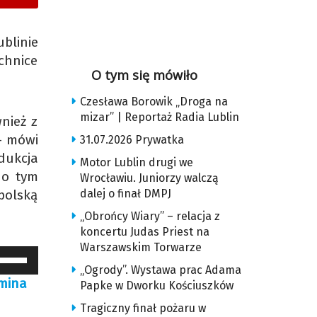
blinie
chnice
O tym się mówiło
Czesława Borowik „Droga na
mizar” | Reportaż Radia Lublin
nież z
– mówi
31.07.2026 Prywatka
dukcja
Motor Lublin drugi we
 o tym
Wrocławiu. Juniorzy walczą
polską
dalej o finał DMPJ
„Obrońcy Wiary” – relacja z
koncertu Judas Priest na
Warszawskim Torwarze
żywaj
„Ogrody”. Wystawa prac Adama
trzałek
omina
Papke w Dworku Kościuszków
o
Tragiczny finał pożaru w
óry