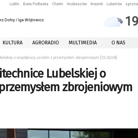
Lublin
Biała Podlaska
Chełm
Hrubieszów
Kraśnik
Lubartów
Łęczna
1
rz Dolny / Iga Wójtowicz
KULTURA
AGRORADIO
MULTIMEDIA
O NAS
Lubelskiej o współpracy uczelni z przemysłem zbrojeniowym [ZDJĘCIA]
itechnice Lubelskiej o
z przemysłem zbrojeniowym