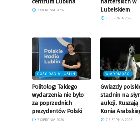
centrum Lublina
harcerskich w
Lubelskiem
7 SIERPNIA 2026
7 SIERPNIA 2026
GOŚĆ RADIA LUBLIN
WIADOMOŚCI
Politolog: Takiego
Gwiazdy polski
wydarzenia nie było
stadnin na sły
za poprzednich
aukcji. Ruszają
prezydentów Polski
Konia Arabskie
7 SIERPNIA 2026
7 SIERPNIA 2026