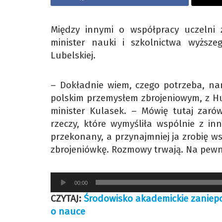
Między innymi o współpracy uczelni 
minister nauki i szkolnictwa wyższe
Lubelskiej.
– Dokładnie wiem, czego potrzeba, na
polskim przemysłem zbrojeniowym, z Hu
minister Kulasek. – Mówię tutaj zar
rzeczy, które wymyśliła wspólnie z in
przekonany, a przynajmniej ja zrobię w
zbrojeniówkę. Rozmowy trwają. Na pew
Odtwarzacz
00:00
plików
CZYTAJ:
Środowisko akademickie zaniepo
dźwiękowych
o nauce