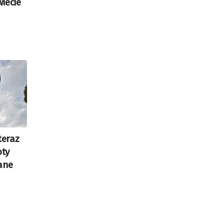
iecie
teraz
oty
ane