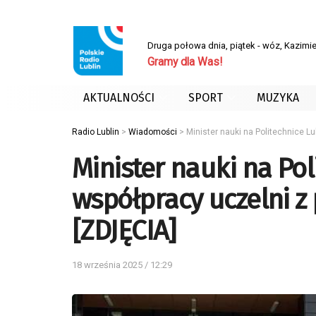
Druga połowa dnia, piątek - wóz, Kazimie
Gramy dla Was!
AKTUALNOŚCI
SPORT
MUZYKA
Radio Lublin
>
Wiadomości
>
Minister nauki na Politechnice 
Minister nauki na Pol
współpracy uczelni 
[ZDJĘCIA]
18 września 2025 / 12:29