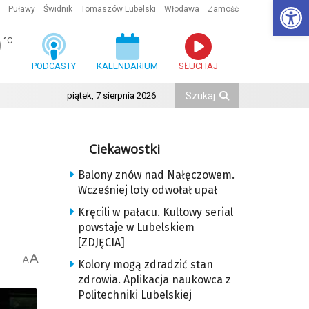
Ot
Puławy
Świdnik
Tomaszów Lubelski
Włodawa
Zamość
9
°C
PODCASTY
KALENDARIUM
SŁUCHAJ
piątek, 7 sierpnia 2026
Ciekawostki
Balony znów nad Nałęczowem.
Wcześniej loty odwołał upał
Kręcili w pałacu. Kultowy serial
powstaje w Lubelskiem
[ZDJĘCIA]
A
A
Kolory mogą zdradzić stan
zdrowia. Aplikacja naukowca z
Politechniki Lubelskiej