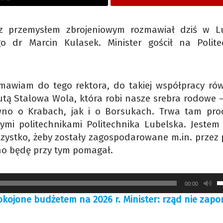
z przemysłem zbrojeniowym rozmawiał dziś w Lu
go dr Marcin Kulasek. Minister gościł na Polite
mawiam do tego rektora, do takiej współpracy rów
tą Stalowa Wola, która robi nasze srebra rodowe 
ówno o Krabach, jak i o Borsukach. Trwa tam pro
nymi politechnikami Politechnika Lubelska. Jestem
szystko, żeby zostały zagospodarowane m.in. przez 
no będę przy tym pomagał.
U
00:00
s
kojone budżetem na 2026 r. Minister: rząd nie zap
d
g