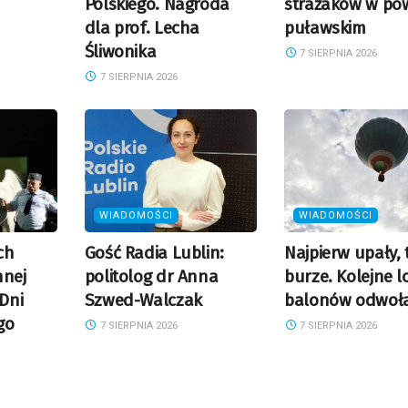
Polskiego. Nagroda
strażaków w pow
dla prof. Lecha
puławskim
Śliwonika
7 SIERPNIA 2026
7 SIERPNIA 2026
WIADOMOŚCI
WIADOMOŚCI
ch
Gość Radia Lublin:
Najpierw upały, 
nnej
politolog dr Anna
burze. Kolejne l
 Dni
Szwed-Walczak
balonów odwoł
go
7 SIERPNIA 2026
7 SIERPNIA 2026