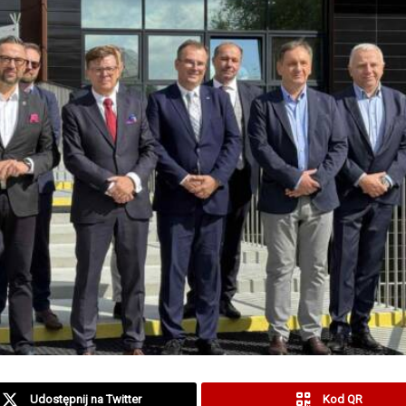
Udostępnij na Twitter
Kod QR