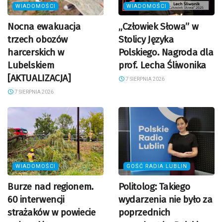
WIADOMOŚCI
WIADOMOŚCI
Nocna ewakuacja
„Człowiek Słowa” w
trzech obozów
Stolicy Języka
harcerskich w
Polskiego. Nagroda dla
Lubelskiem
prof. Lecha Śliwonika
[AKTUALIZACJA]
7 SIERPNIA 2026
7 SIERPNIA 2026
WIADOMOŚCI
GOŚĆ RADIA LUBLIN
Burze nad regionem.
Politolog: Takiego
60 interwencji
wydarzenia nie było za
strażaków w powiecie
poprzednich