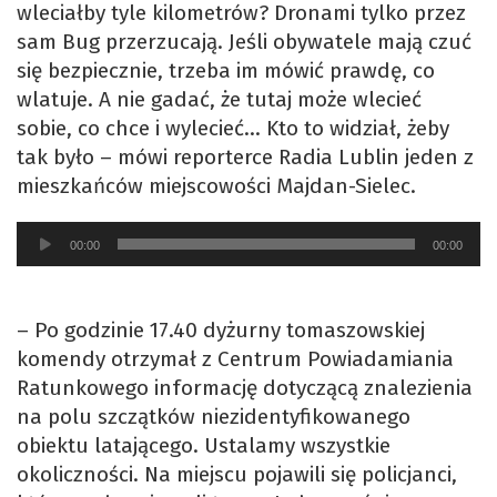
wleciałby tyle kilometrów? Dronami tylko przez
sam Bug przerzucają. Jeśli obywatele mają czuć
się bezpiecznie, trzeba im mówić prawdę, co
wlatuje. A nie gadać, że tutaj może wlecieć
sobie, co chce i wylecieć… Kto to widział, żeby
tak było – mówi reporterce Radia Lublin jeden z
mieszkańców miejscowości Majdan-Sielec.
Odtwarzacz
00:00
00:00
plików
dźwiękowych
– Po godzinie 17.40 dyżurny tomaszowskiej
komendy otrzymał z Centrum Powiadamiania
Ratunkowego informację dotyczącą znalezienia
na polu szczątków niezidentyfikowanego
obiektu latającego. Ustalamy wszystkie
okoliczności. Na miejscu pojawili się policjanci,