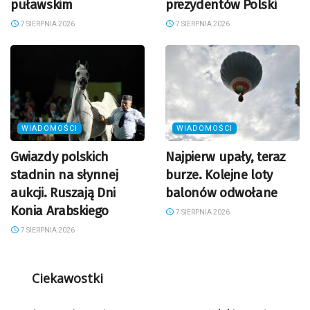
puławskim
prezydentów Polski
7 SIERPNIA 2026
7 SIERPNIA 2026
WIADOMOŚCI
WIADOMOŚCI
Gwiazdy polskich
Najpierw upały, teraz
stadnin na słynnej
burze. Kolejne loty
aukcji. Ruszają Dni
balonów odwołane
Konia Arabskiego
7 SIERPNIA 2026
7 SIERPNIA 2026
Ciekawostki