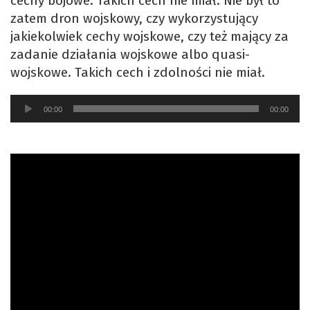
cechy bojowe. Takich cech nie miał. Nie był to
zatem dron wojskowy, czy wykorzystujący
jakiekolwiek cechy wojskowe, czy też mający za
zadanie działania wojskowe albo quasi-
wojskowe. Takich cech i zdolności nie miał.
Odtwarzacz
00:00
00:00
plików
dźwiękowych