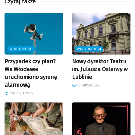
Czytaj także
WIADOMOŚCI
WIADOMOŚCI
Przypadek czy plan?
Nowy dyrektor Teatru
We Włodawie
im. Juliusza Osterwy w
uruchomiono syrenę
Lublinie
alarmową
7 SIERPNIA 2026
7 SIERPNIA 2026