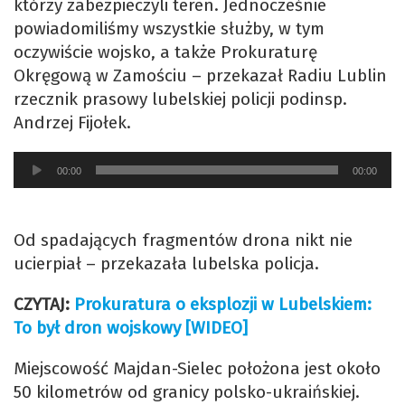
którzy zabezpieczyli teren. Jednocześnie
powiadomiliśmy wszystkie służby, w tym
oczywiście wojsko, a także Prokuraturę
Okręgową w Zamościu – przekazał Radiu Lublin
rzecznik prasowy lubelskiej policji podinsp.
Andrzej Fijołek.
Odtwarzacz
00:00
00:00
plików
dźwiękowych
Od spadających fragmentów drona nikt nie
ucierpiał – przekazała lubelska policja.
CZYTAJ:
Prokuratura o eksplozji w Lubelskiem:
To był dron wojskowy [WIDEO]
Miejscowość Majdan-Sielec położona jest około
50 kilometrów od granicy polsko-ukraińskiej.