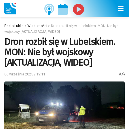
Radio Lublin
>
Wiadomości
>
Dron rozbił się w Lubelskiem. MON: Nie był
wojskowy [AKTUALIZACJA, WIDEO]
Dron rozbił się w Lubelskiem.
MON: Nie był wojskowy
[AKTUALIZACJA, WIDEO]
A
06 września 2025 / 19:11
A