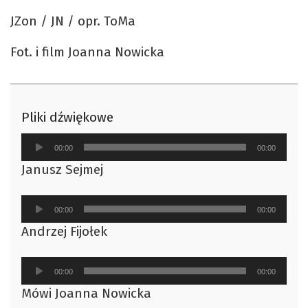
JZon / JN / opr. ToMa
Fot. i film Joanna Nowicka
Pliki dźwiękowe
Odtwarzacz
00:00
00:00
plików
Janusz Sejmej
dźwiękowych
Odtwarzacz
00:00
00:00
plików
Andrzej Fijołek
dźwiękowych
Odtwarzacz
00:00
00:00
plików
Mówi Joanna Nowicka
dźwiękowych