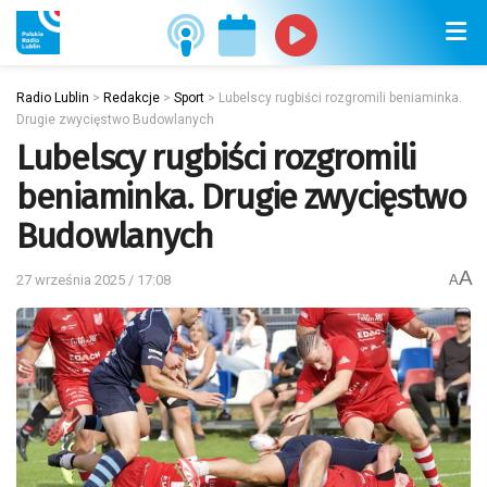
Radio Lublin
>
Redakcje
>
Sport
>
Lubelscy rugbiści rozgromili beniaminka.
Drugie zwycięstwo Budowlanych
Lubelscy rugbiści rozgromili
beniaminka. Drugie zwycięstwo
Budowlanych
A
27 września 2025 / 17:08
A