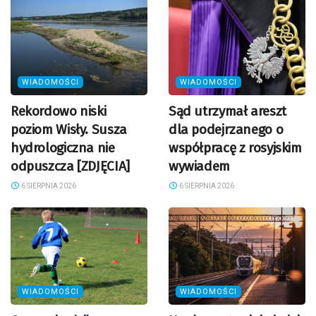
WIADOMOŚCI
WIADOMOŚCI
Rekordowo niski
Sąd utrzymał areszt
poziom Wisły. Susza
dla podejrzanego o
hydrologiczna nie
współpracę z rosyjskim
odpuszcza [ZDJĘCIA]
wywiadem
6 SIERPNIA 2026
6 SIERPNIA 2026
WIADOMOŚCI
WIADOMOŚCI