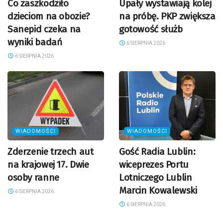
Co zaszkodziło
Upały wystawiają kolej
dzieciom na obozie?
na próbę. PKP zwiększa
Sanepid czeka na
gotowość służb
wyniki badań
6 SIERPNIA 2026
6 SIERPNIA 2026
WIADOMOŚCI
WIADOMOŚCI
Zderzenie trzech aut
Gość Radia Lublin:
na krajowej 17. Dwie
wiceprezes Portu
osoby ranne
Lotniczego Lublin
Marcin Kowalewski
6 SIERPNIA 2026
6 SIERPNIA 2026