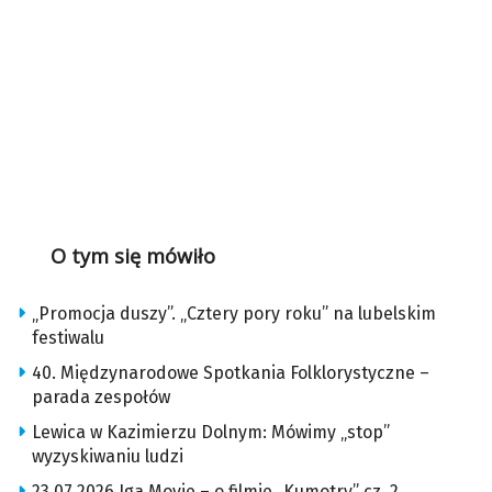
O tym się mówiło
„Promocja duszy”. „Cztery pory roku” na lubelskim
festiwalu
40. Międzynarodowe Spotkania Folklorystyczne –
parada zespołów
Lewica w Kazimierzu Dolnym: Mówimy „stop”
wyzyskiwaniu ludzi
23.07.2026 Iga Movie – o filmie „Kumotry” cz. 2