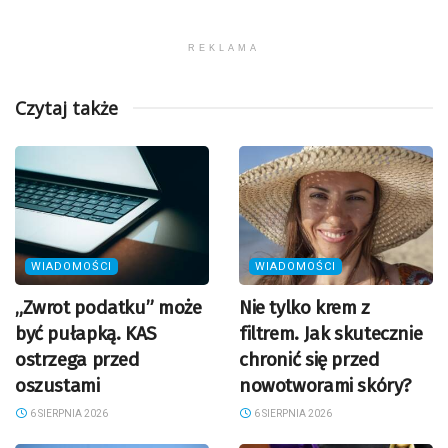
REKLAMA
Czytaj także
WIADOMOŚCI
WIADOMOŚCI
„Zwrot podatku” może
Nie tylko krem z
być pułapką. KAS
filtrem. Jak skutecznie
ostrzega przed
chronić się przed
oszustami
nowotworami skóry?
6 SIERPNIA 2026
6 SIERPNIA 2026