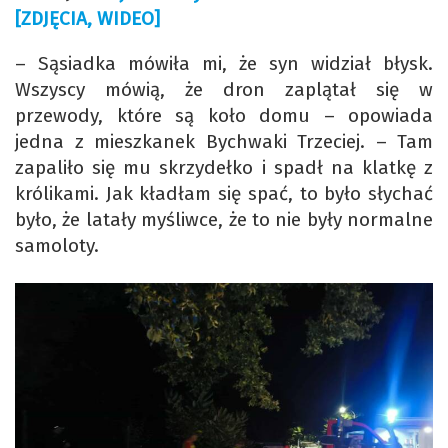
[ZDJĘCIA, WIDEO]
– Sąsiadka mówiła mi, że syn widział błysk.
Wszyscy mówią, że dron zaplątał się w
przewody, które są koło domu – opowiada
jedna z mieszkanek Bychwaki Trzeciej. – Tam
zapaliło się mu skrzydełko i spadł na klatkę z
królikami. Jak kładłam się spać, to było słychać
było, że latały myśliwce, że to nie były normalne
samoloty.