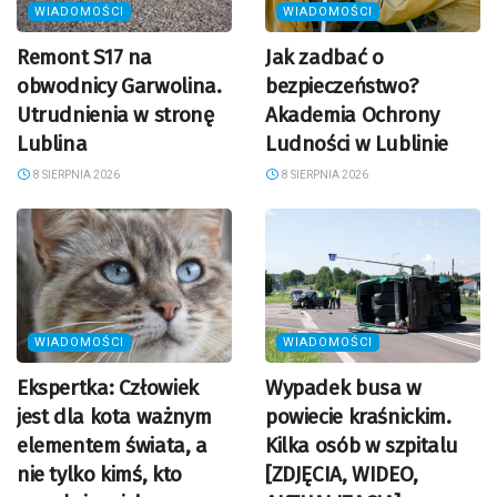
WIADOMOŚCI
WIADOMOŚCI
Remont S17 na
Jak zadbać o
obwodnicy Garwolina.
bezpieczeństwo?
Utrudnienia w stronę
Akademia Ochrony
Lublina
Ludności w Lublinie
8 SIERPNIA 2026
8 SIERPNIA 2026
WIADOMOŚCI
WIADOMOŚCI
Ekspertka: Człowiek
Wypadek busa w
jest dla kota ważnym
powiecie kraśnickim.
elementem świata, a
Kilka osób w szpitalu
nie tylko kimś, kto
[ZDJĘCIA, WIDEO,