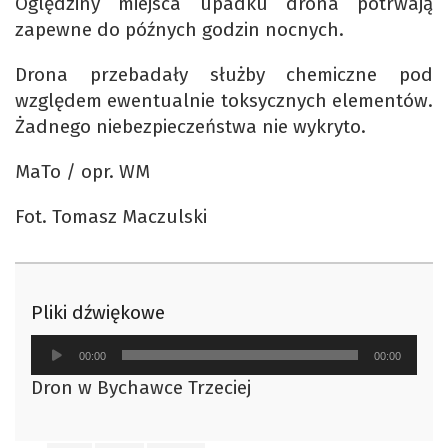
Oględziny miejsca upadku drona potrwają
zapewne do późnych godzin nocnych.
Drona przebadały służby chemiczne pod
względem ewentualnie toksycznych elementów.
Żadnego niebezpieczeństwa nie wykryto.
MaTo / opr. WM
Fot. Tomasz Maczulski
Pliki dźwiękowe
Odtwarzacz
00:00
00:00
plików
Dron w Bychawce Trzeciej
dźwiękowych