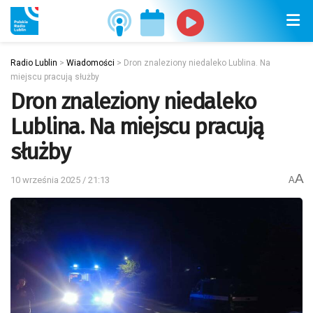
Radio Lublin
>
Wiadomości
>
Dron znaleziony niedaleko Lublina. Na
miejscu pracują służby
Dron znaleziony niedaleko
Lublina. Na miejscu pracują
służby
A
10 września 2025 / 21:13
A