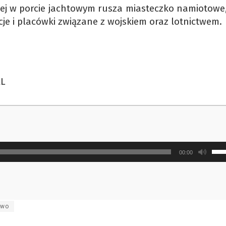
iej w porcie jachtowym rusza miasteczko namiotowe,
o
cje i placówki związane z wojskiem oraz lotnictwem.
d
d
a
z
l
RL
z
g
Uży
00:00
strz
do
gór
ora
two
do