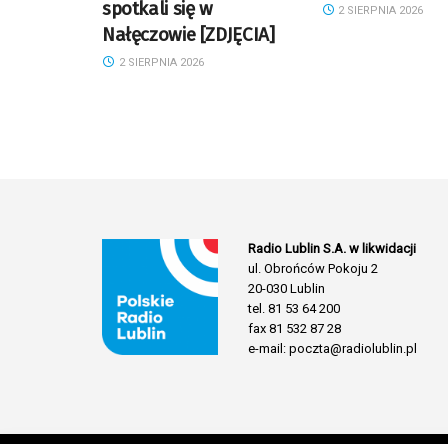
spotkali się w
2 SIERPNIA 2026
Nałęczowie [ZDJĘCIA]
2 SIERPNIA 2026
Radio Lublin S.A. w likwidacji
ul. Obrońców Pokoju 2
20-030 Lublin
tel. 81 53 64 200
fax 81 532 87 28
e-mail: poczta@radiolublin.pl