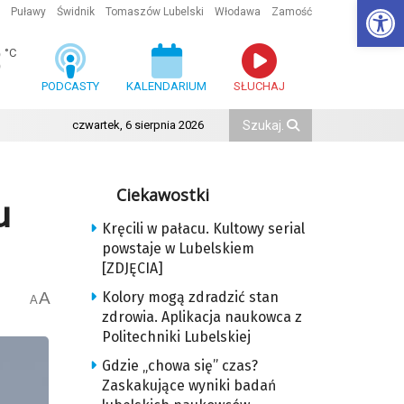
Ot
Puławy
Świdnik
Tomaszów Lubelski
Włodawa
Zamość
3
°C
PODCASTY
KALENDARIUM
SŁUCHAJ
czwartek, 6 sierpnia 2026
Ciekawostki
u
Kręcili w pałacu. Kultowy serial
powstaje w Lubelskiem
[ZDJĘCIA]
A
Kolory mogą zdradzić stan
A
zdrowia. Aplikacja naukowca z
Politechniki Lubelskiej
Gdzie „chowa się” czas?
Zaskakujące wyniki badań