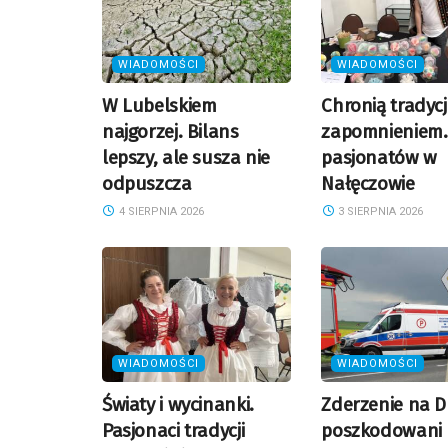
WIADOMOŚCI
WIADOMOŚCI
W Lubelskiem
Chronią tradyc
najgorzej. Bilans
zapomnieniem.
lepszy, ale susza nie
pasjonatów w
odpuszcza
Nałęczowie
4 SIERPNIA 2026
3 SIERPNIA 2026
WIADOMOŚCI
WIADOMOŚCI
Światy i wycinanki.
Zderzenie na D
Pasjonaci tradycji
poszkodowani