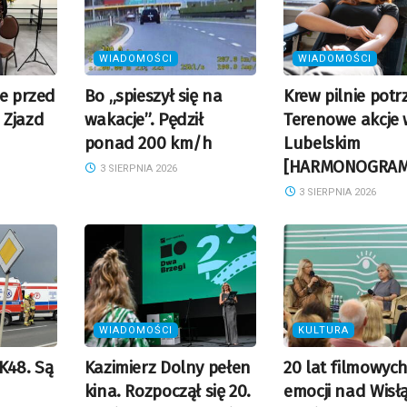
WIADOMOŚCI
WIADOMOŚCI
je przed
Bo „spieszył się na
Krew pilnie potr
 Zjazd
wakacje”. Pędził
Terenowe akcje 
ponad 200 km/h
Lubelskim
[HARMONOGRAM
3 SIERPNIA 2026
3 SIERPNIA 2026
WIADOMOŚCI
KULTURA
K48. Są
Kazimierz Dolny pełen
20 lat filmowyc
kina. Rozpoczął się 20.
emocji nad Wisłą