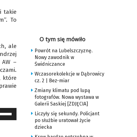
 takie
m”. To
O tym się mówiło
h, ale
Powrót na Lubelszczyznę.
ndrzej
Nowy zawodnik w
z AW –
Świdniczance
czami.
Wczasorekolekcje w Dąbrowicy
 które
cz. 2 | Bez-miar
prawie
Zmiany klimatu pod lupą
fotografów. Nowa wystawa w
Galerii Saskiej [ZDJĘCIA]
żywaj
Liczyły się sekundy. Policjant
trzałek
po służbie uratował życie
dziecka
o
óry
Krew bardzo potrzebna w