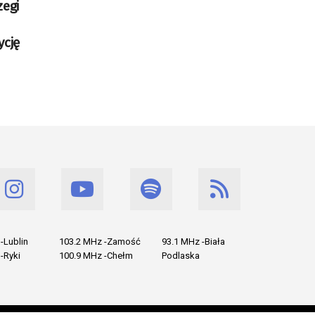
zegi
ycję
-Lublin
103.2 MHz -Zamość
93.1 MHz -Biała
-Ryki
100.9 MHz -Chełm
Podlaska