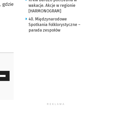
 gdzie
raz
wakacje. Akcje w regionie
[HARMONOGRAM]
o
ołu
40. Międzynarodowe
Spotkania Folklorystyczne –
by
parada zespołów
większyć
ub
mniejszyć
łośność.
waj
ałek
y
z
REKLAMA