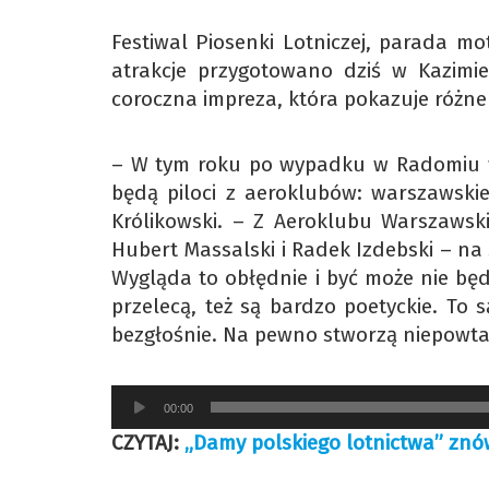
Festiwal Piosenki Lotniczej, parada m
atrakcje przygotowano dziś w Kazimi
coroczna impreza, która pokazuje różne
– W tym roku po wypadku w Radomiu w
będą piloci z aeroklubów: warszawskie
Królikowski. – Z Aeroklubu Warszawsk
Hubert Massalski i Radek Izdebski – na
Wygląda to obłędnie i być może nie będ
przelecą, też są bardzo poetyckie. To 
bezgłośnie. Na pewno stworzą niepowtar
Odtwarzacz
00:00
plików
CZYTAJ:
„Damy polskiego lotnictwa” znó
dźwiękowych