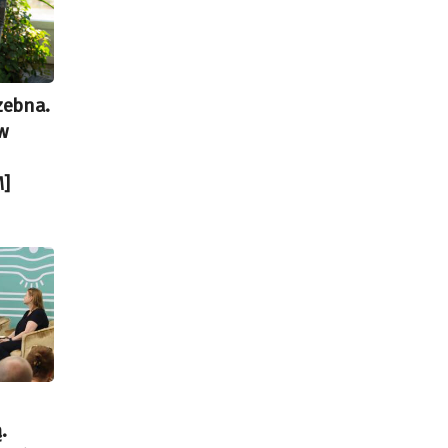
zebna.
w
]
h
.