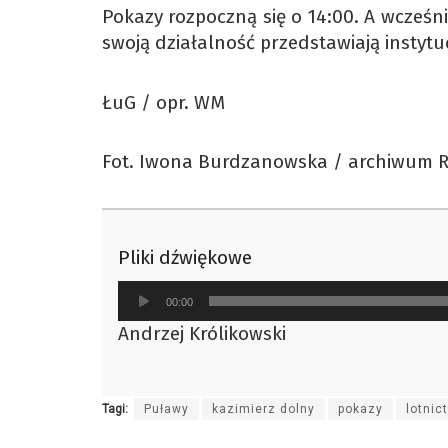
Pokazy rozpoczną się o 14:00. A wcześn
swoją działalność przedstawiają instytu
ŁuG / opr. WM
Fot. Iwona Burdzanowska / archiwum 
Pliki dźwiękowe
Odtwarzacz
00:00
plików
Andrzej Królikowski
dźwiękowych
Tagi:
Puławy
kazimierz dolny
pokazy
lotnic