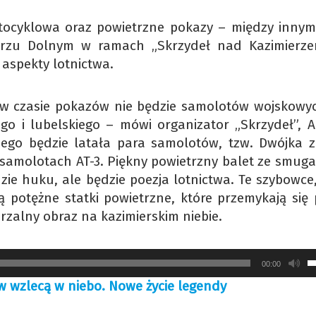
otocyklowa oraz powietrzne pokazy – między innymi
erzu Dolnym w ramach „Skrzydeł nad Kazimierze
 aspekty lotnictwa.
 czasie pokazów nie będzie samolotów wojskowyc
go i lubelskiego – mówi organizator „Skrzydeł”, A
iego będzie latała para samolotów, tzw. Dwójka 
 samolotach AT-3. Piękny powietrzny balet ze smuga
zie huku, ale będzie poezja lotnictwa. Te szybowce,
są potężne statki powietrzne, które przemykają się 
zalny obraz na kazimierskim niebie.
U
00:00
s
w wzlecą w niebo. Nowe życie legendy
d
g