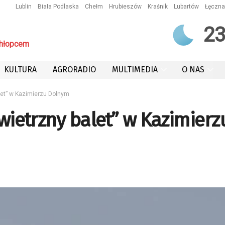
Lublin
Biała Podlaska
Chełm
Hrubieszów
Kraśnik
Lubartów
Łęczna
2
chłopcem
KULTURA
AGRORADIO
MULTIMEDIA
O NAS
alet” w Kazimierzu Dolnym
owietrzny balet” w Kazimierz