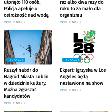
utonęło 110 osób.
raz albo dwa razy do
Policja apeluje o
roku to za mało dla
ostrożność nad wodą
organizmu
9 SIERPNIA 2026
9 SIERPNIA 2026
REDAKCJE
REDAKCJE
Ruszył nabór do
Ekpert: Igrzyska w Los
Nagród Miasta Lublin
Angeles będą
w dziedzinie kultury.
nastawione na show
Można zgłaszać
9 SIERPNIA 2026
kandydatów
9 SIERPNIA 2026