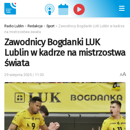
Radio Lublin
>
Redakcje
>
Sport
>
Zawodnicy Bogdanki LUK Lublin w kadrze
na mistrzostwa świata
Zawodnicy Bogdanki LUK
Lublin w kadrze na mistrzostwa
świata
A
29 sierpnia 2025 / 11:33
A