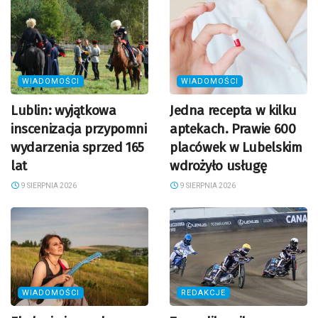
WIADOMOŚCI
WIADOMOŚCI
Lublin: wyjątkowa
Jedna recepta w kilku
inscenizacja przypomni
aptekach. Prawie 600
wydarzenia sprzed 165
placówek w Lubelskim
lat
wdrożyło usługę
9 SIERPNIA 2026
9 SIERPNIA 2026
WIADOMOŚCI
REDAKCJE