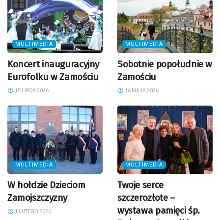
MULTIMEDIA
MULTIMEDIA
Koncert inauguracyjny
Sobotnie popołudnie w
Eurofolku w Zamościu
Zamościu
15 LIPCA 2026
16 MAJA 2026
MULTIMEDIA
MULTIMEDIA
W hołdzie Dzieciom
Twoje serce
Zamojszczyzny
szczerozłote –
wystawa pamięci śp.
1 LUTEGO 2026