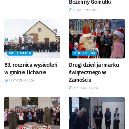
Bożenny Gomułki
29 STYCZNIA 2026
MULTIMEDIA
MULTIMEDIA
83. rocznica wysiedleń
Drugi dzień jarmarku
w gminie Uchanie
świątecznego w
Zamościu
11 STYCZNIA 2026
21 GRUDNIA 2025