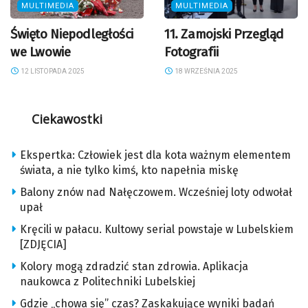
MULTIMEDIA
MULTIMEDIA
Święto Niepodległości
11. Zamojski Przegląd
we Lwowie
Fotografii
12 LISTOPADA 2025
18 WRZEŚNIA 2025
Ciekawostki
Ekspertka: Człowiek jest dla kota ważnym elementem
świata, a nie tylko kimś, kto napełnia miskę
Balony znów nad Nałęczowem. Wcześniej loty odwołał
upał
Kręcili w pałacu. Kultowy serial powstaje w Lubelskiem
[ZDJĘCIA]
Kolory mogą zdradzić stan zdrowia. Aplikacja
naukowca z Politechniki Lubelskiej
Gdzie „chowa się” czas? Zaskakujące wyniki badań