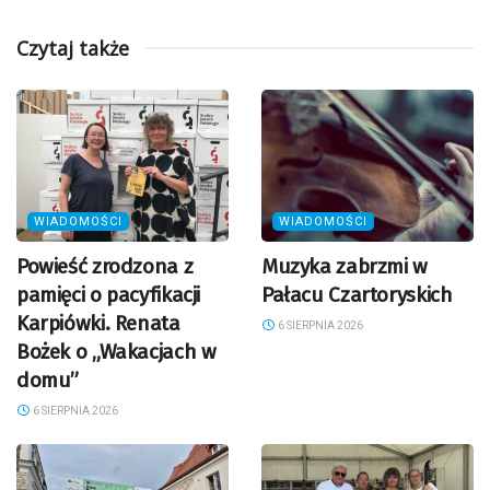
Czytaj także
WIADOMOŚCI
WIADOMOŚCI
Powieść zrodzona z
Muzyka zabrzmi w
pamięci o pacyfikacji
Pałacu Czartoryskich
Karpiówki. Renata
6 SIERPNIA 2026
Bożek o „Wakacjach w
domu”
6 SIERPNIA 2026