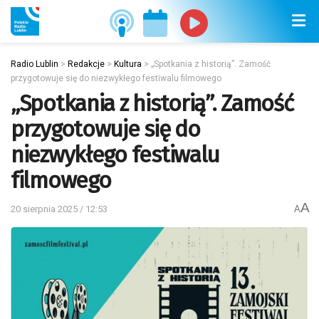
Radio Lublin
>
Redakcje
>
Kultura
>
„Spotkania z historią”. Zamość
przygotowuje się do niezwykłego festiwalu filmowego
„Spotkania z historią”. Zamość
przygotowuje się do
niezwykłego festiwalu
filmowego
A
20 sierpnia 2025 / 12:53
A