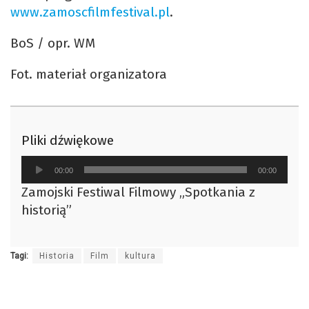
www.zamoscfilmfestival.pl
.
BoS / opr. WM
Fot. materiał organizatora
Pliki dźwiękowe
Odtwarzacz
00:00
00:00
plików
Zamojski Festiwal Filmowy „Spotkania z
dźwiękowych
historią”
Tagi:
Historia
Film
kultura