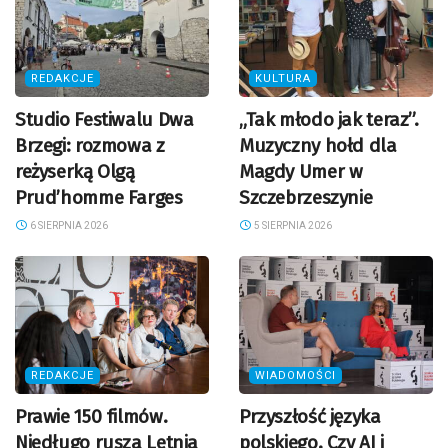
REDAKCJE
KULTURA
Studio Festiwalu Dwa
„Tak młodo jak teraz”.
Brzegi: rozmowa z
Muzyczny hołd dla
reżyserką Olgą
Magdy Umer w
Prud’homme Farges
Szczebrzeszynie
6 SIERPNIA 2026
5 SIERPNIA 2026
REDAKCJE
WIADOMOŚCI
Prawie 150 filmów.
Przyszłość języka
Niedługo rusza Letnia
polskiego. Czy AI i