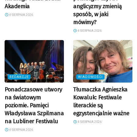
Akademia
anglicyzmy zmienią
sposób, w jaki
4 SIERPNIA 2026
mówimy?
4 SIERPNIA 2026
REDAKCJE
WIADOMOŚCI
Ponadczasowe utwory
Tłumaczka Agnieszka
na światowym
Kowaluk: Festiwale
poziomie. Pamięci
literackie są
Władysława Szpilmana
egzystencjalnie ważne
na Lubliner Festivalu
4 SIERPNIA 2026
4 SIERPNIA 2026