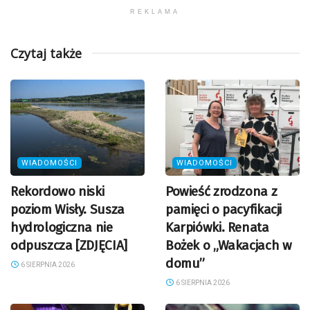
REKLAMA
Czytaj także
WIADOMOŚCI
WIADOMOŚCI
Rekordowo niski
Powieść zrodzona z
poziom Wisły. Susza
pamięci o pacyfikacji
hydrologiczna nie
Karpiówki. Renata
odpuszcza [ZDJĘCIA]
Bożek o „Wakacjach w
domu”
6 SIERPNIA 2026
6 SIERPNIA 2026