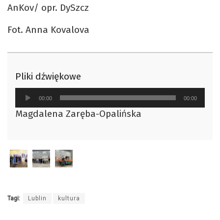
AnKov/ opr. DySzcz
Fot. Anna Kovalova
Pliki dźwiękowe
Odtwarzacz
00:00
00:00
plików
Magdalena Zaręba-Opalińska
dźwiękowych
Tagi:
Lublin
kultura