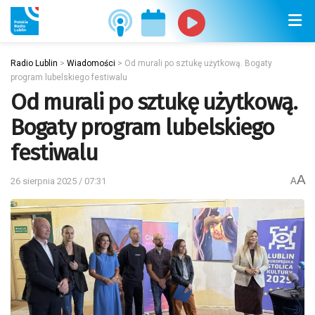
Radio Lublin
>
Wiadomości
>
Od murali po sztukę użytkową. Bogaty
program lubelskiego festiwalu
Od murali po sztukę użytkową.
Bogaty program lubelskiego
festiwalu
A
26 sierpnia 2025 / 07:31
A