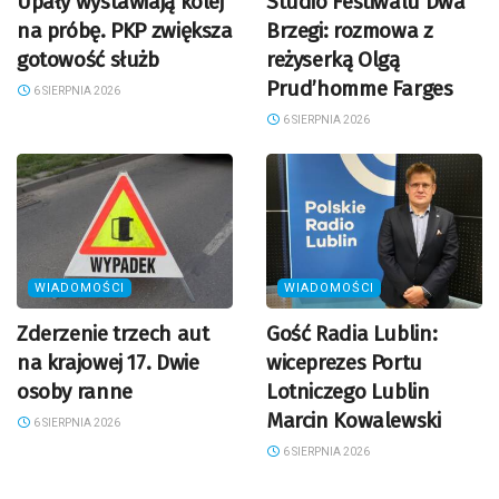
Upały wystawiają kolej
Studio Festiwalu Dwa
na próbę. PKP zwiększa
Brzegi: rozmowa z
gotowość służb
reżyserką Olgą
Prud’homme Farges
6 SIERPNIA 2026
6 SIERPNIA 2026
WIADOMOŚCI
WIADOMOŚCI
Zderzenie trzech aut
Gość Radia Lublin:
na krajowej 17. Dwie
wiceprezes Portu
osoby ranne
Lotniczego Lublin
Marcin Kowalewski
6 SIERPNIA 2026
6 SIERPNIA 2026