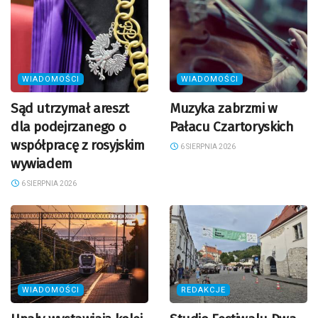
WIADOMOŚCI
WIADOMOŚCI
Sąd utrzymał areszt
Muzyka zabrzmi w
dla podejrzanego o
Pałacu Czartoryskich
współpracę z rosyjskim
6 SIERPNIA 2026
wywiadem
6 SIERPNIA 2026
WIADOMOŚCI
REDAKCJE