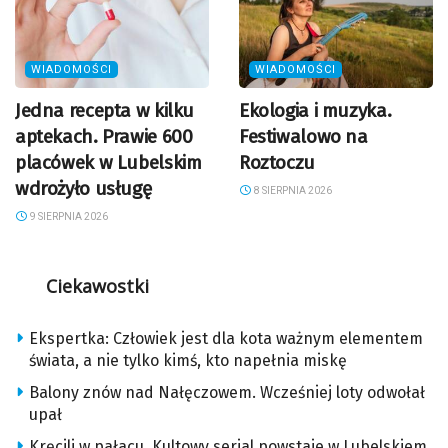
WIADOMOŚCI
WIADOMOŚCI
Jedna recepta w kilku
Ekologia i muzyka.
aptekach. Prawie 600
Festiwalowo na
placówek w Lubelskim
Roztoczu
wdrożyło usługę
8 SIERPNIA 2026
9 SIERPNIA 2026
Ciekawostki
Ekspertka: Człowiek jest dla kota ważnym elementem
świata, a nie tylko kimś, kto napełnia miskę
Balony znów nad Nałęczowem. Wcześniej loty odwołał
upał
Kręcili w pałacu. Kultowy serial powstaje w Lubelskiem