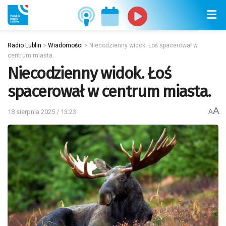
Radio Lublin
>
Wiadomości
>
Niecodzienny widok. Łoś spacerował w
centrum miasta.
Niecodzienny widok. Łoś
spacerował w centrum miasta.
A
18 sierpnia 2025 / 13:23
A