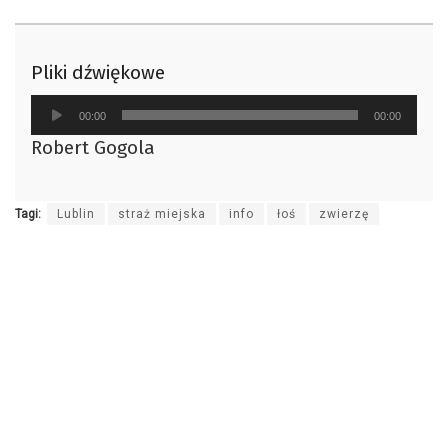
Pliki dźwiękowe
Odtwarzacz
00:00
00:00
plików
Robert Gogola
dźwiękowych
Tagi:
Lublin
straż miejska
info
łoś
zwierzę