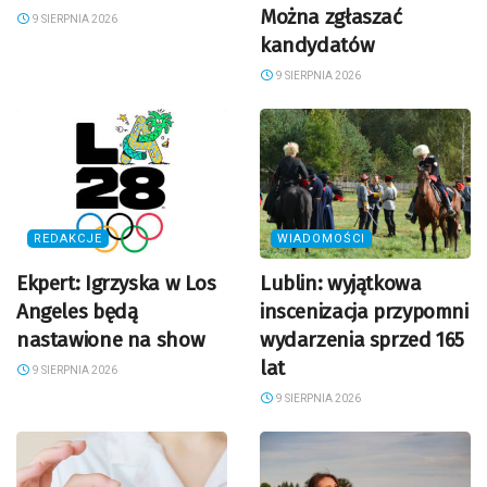
Można zgłaszać
9 SIERPNIA 2026
kandydatów
9 SIERPNIA 2026
REDAKCJE
WIADOMOŚCI
Ekpert: Igrzyska w Los
Lublin: wyjątkowa
Angeles będą
inscenizacja przypomni
nastawione na show
wydarzenia sprzed 165
lat
9 SIERPNIA 2026
9 SIERPNIA 2026