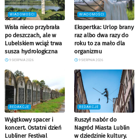
WIADOMOŚCI
WIADOMOŚCI
Wisła nieco przybrała
Ekspertka: Urlop brany
po deszczach, ale w
raz albo dwa razy do
Lubelskiem wciąż trwa
roku to za mało dla
susza hydrologiczna
organizmu
9 SIERPNIA 2026
9 SIERPNIA 2026
REDAKCJE
REDAKCJE
Wyjątkowy spacer i
Ruszył nabór do
koncert. Ostatni dzień
Nagród Miasta Lublin
Lubliner Festival
w dziedzinie kultury.