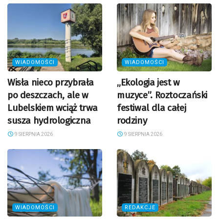
WIADOMOŚCI
WIADOMOŚCI
Wisła nieco przybrała
„Ekologia jest w
po deszczach, ale w
muzyce”. Roztoczański
Lubelskiem wciąż trwa
festiwal dla całej
susza hydrologiczna
rodziny
9 SIERPNIA 2026
9 SIERPNIA 2026
WIADOMOŚCI
REDAKCJE