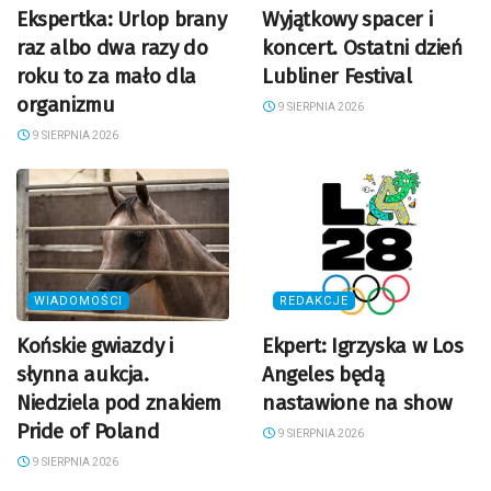
Ekspertka: Urlop brany
Wyjątkowy spacer i
raz albo dwa razy do
koncert. Ostatni dzień
roku to za mało dla
Lubliner Festival
organizmu
9 SIERPNIA 2026
9 SIERPNIA 2026
WIADOMOŚCI
REDAKCJE
Końskie gwiazdy i
Ekpert: Igrzyska w Los
słynna aukcja.
Angeles będą
Niedziela pod znakiem
nastawione na show
Pride of Poland
9 SIERPNIA 2026
9 SIERPNIA 2026