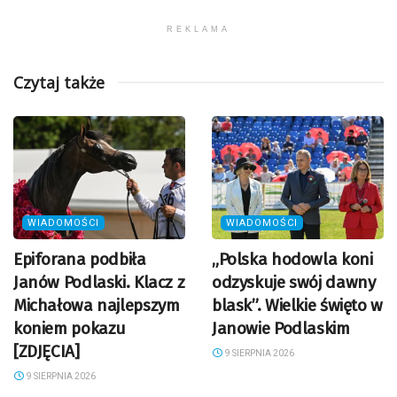
REKLAMA
Czytaj także
WIADOMOŚCI
WIADOMOŚCI
Epiforana podbiła
„Polska hodowla koni
Janów Podlaski. Klacz z
odzyskuje swój dawny
Michałowa najlepszym
blask”. Wielkie święto w
koniem pokazu
Janowie Podlaskim
[ZDJĘCIA]
9 SIERPNIA 2026
9 SIERPNIA 2026