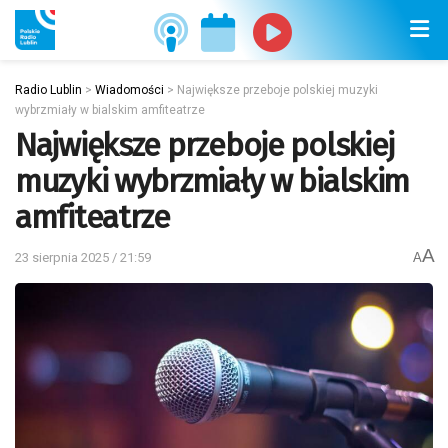
Radio Lublin
>
Wiadomości
>
Największe przeboje polskiej muzyki
wybrzmiały w bialskim amfiteatrze
Największe przeboje polskiej
muzyki wybrzmiały w bialskim
amfiteatrze
A
23 sierpnia 2025 / 21:59
A