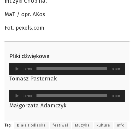
muzyki Chopina.
MaT / opr. AKos
Fot. pexels.com
Pliki dźwiękowe
Odtwarzacz
00:00
00:00
plików
Tomasz Pasternak
dźwiękowych
Odtwarzacz
00:00
00:00
plików
Małgorzata Adamczyk
dźwiękowych
Tagi:
Biała Podlaska
festiwal
Muzyka
kultura
info