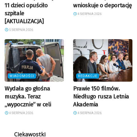
11 dzieci opuściło
wnioskuje o deportację
szpitale
4 SIERPNIA 2026
[AKTUALIZACJA]
5 SIERPNIA 2026
WIADOMOŚCI
REDAKCJE
Wydała go głośna
Prawie 150 filmów.
muzyka. Teraz
Niedługo rusza Letnia
„wypocznie” w celi
Akademia
4 SIERPNIA 2026
4 SIERPNIA 2026
Ciekawostki