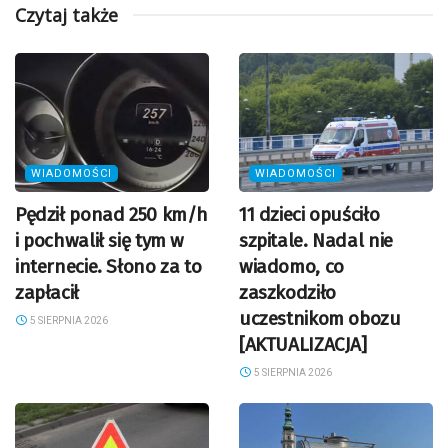
Czytaj także
WIADOMOŚCI
WIADOMOŚCI
Pędził ponad 250 km/h
11 dzieci opuściło
i pochwalił się tym w
szpitale. Nadal nie
internecie. Słono za to
wiadomo, co
zapłacił
zaszkodziło
uczestnikom obozu
5 SIERPNIA 2026
[AKTUALIZACJA]
5 SIERPNIA 2026