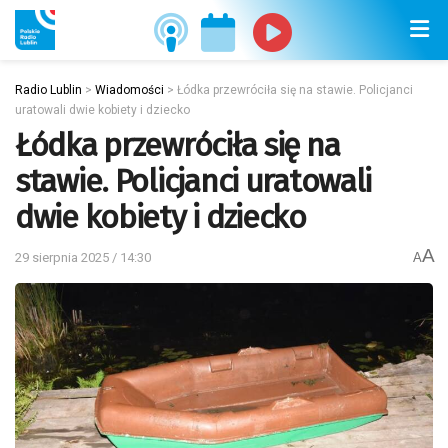
Radio Lublin
>
Wiadomości
>
Łódka przewróciła się na stawie. Policjanci
uratowali dwie kobiety i dziecko
Łódka przewróciła się na
stawie. Policjanci uratowali
dwie kobiety i dziecko
A
29 sierpnia 2025 / 14:30
A