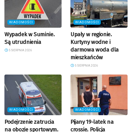
WIADOMOŚCI
WIADOMOŚCI
Wypadek w Suminie.
Upały w regionie.
Są utrudnienia
Kurtyny wodne i
darmowa woda dla
5 SIERPNIA 2026
mieszkańców
5 SIERPNIA 2026
WIADOMOŚCI
WIADOMOŚCI
Podejrzenie zatrucia
Pijany 19-latek na
na obozie sportowym.
crossie. Policja