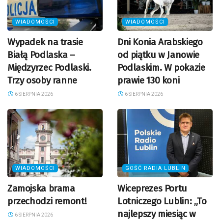
WIADOMOŚCI
WIADOMOŚCI
Wypadek na trasie
Dni Konia Arabskiego
Białą Podlaska –
od piątku w Janowie
Międzyrzec Podlaski.
Podlaskim. W pokazie
Trzy osoby ranne
prawie 130 koni
6 SIERPNIA 2026
6 SIERPNIA 2026
WIADOMOŚCI
GOŚĆ RADIA LUBLIN
Zamojska brama
Wiceprezes Portu
przechodzi remont!
Lotniczego Lublin: „To
najlepszy miesiąc w
6 SIERPNIA 2026