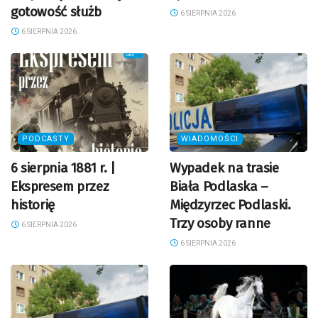
gotowość służb
6 SIERPNIA 2026
6 SIERPNIA 2026
PODCASTY
WIADOMOŚCI
6 sierpnia 1881 r. |
Wypadek na trasie
Ekspresem przez
Biała Podlaska –
historię
Międzyrzec Podlaski.
Trzy osoby ranne
6 SIERPNIA 2026
6 SIERPNIA 2026