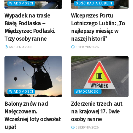
WIADOMOŚCI
GOŚĆ RADIA LUBLIN
Wypadek na trasie
Wiceprezes Portu
Białą Podlaska –
Lotniczego Lublin: „To
Międzyrzec Podlaski.
najlepszy miesiąc w
Trzy osoby ranne
naszej historii”
6 SIERPNIA 2026
6 SIERPNIA 2026
WIADOMOŚCI
WIADOMOŚCI
Balony znów nad
Zderzenie trzech aut
Nałęczowem.
na krajowej 17. Dwie
Wcześniej loty odwołał
osoby ranne
upał
6 SIERPNIA 2026