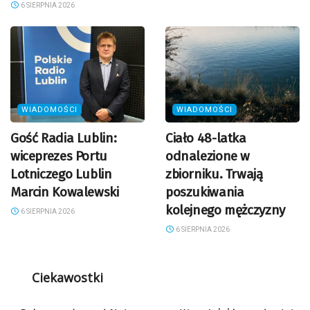
6 SIERPNIA 2026
WIADOMOŚCI
WIADOMOŚCI
Gość Radia Lublin:
Ciało 48-latka
wiceprezes Portu
odnalezione w
Lotniczego Lublin
zbiorniku. Trwają
Marcin Kowalewski
poszukiwania
kolejnego mężczyzny
6 SIERPNIA 2026
6 SIERPNIA 2026
Ciekawostki