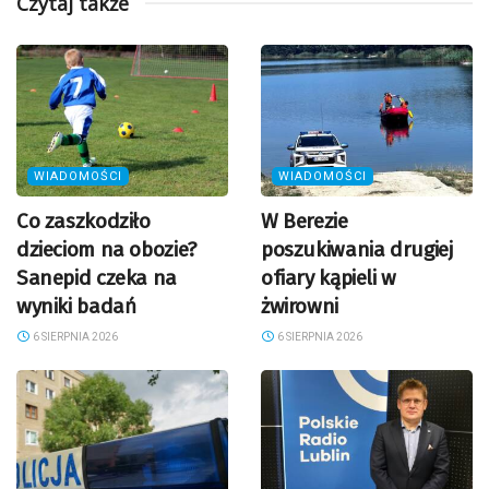
Czytaj także
WIADOMOŚCI
WIADOMOŚCI
Co zaszkodziło
W Berezie
dzieciom na obozie?
poszukiwania drugiej
Sanepid czeka na
ofiary kąpieli w
wyniki badań
żwirowni
6 SIERPNIA 2026
6 SIERPNIA 2026