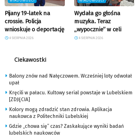
WIADOMOŚCI
WIADOMOŚCI
Pijany 19-latek na
Wydała go głośna
crossie. Policja
muzyka. Teraz
wnioskuje o deportację
„wypocznie” w celi
4 SIERPNIA 2026
4 SIERPNIA 2026
Ciekawostki
Balony znów nad Nałęczowem. Wcześniej loty odwołał
upał
Kręcili w pałacu. Kultowy serial powstaje w Lubelskiem
[ZDJĘCIA]
Kolory mogą zdradzić stan zdrowia. Aplikacja
naukowca z Politechniki Lubelskiej
Gdzie „chowa się” czas? Zaskakujące wyniki badań
lubelskich naukowców