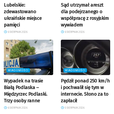
Lubelskie:
Sąd utrzymał areszt
zdewastowano
dla podejrzanego o
ukraińskie miejsce
współpracę z rosyjskim
pamięci
wywiadem
6 SIERPNIA 2026
6 SIERPNIA 2026
WIADOMOŚCI
WIADOMOŚCI
Wypadek na trasie
Pędził ponad 250 km/h
Białą Podlaska –
i pochwalił się tym w
Międzyrzec Podlaski.
internecie. Słono za to
Trzy osoby ranne
zapłacił
6 SIERPNIA 2026
5 SIERPNIA 2026