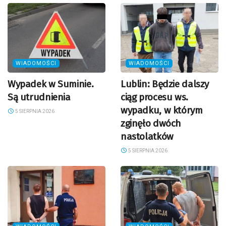
WIADOMOŚCI
WIADOMOŚCI
Wypadek w Suminie.
Lublin: Będzie dalszy
Są utrudnienia
ciąg procesu ws.
wypadku, w którym
5 SIERPNIA 2026
zginęło dwóch
nastolatków
5 SIERPNIA 2026