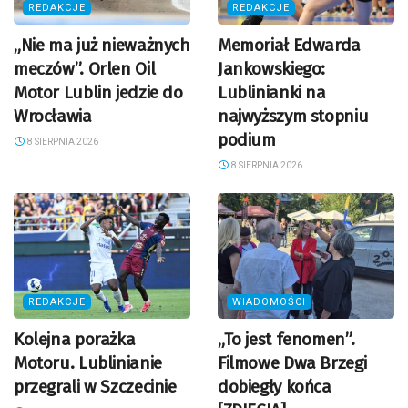
REDAKCJE
REDAKCJE
„Nie ma już nieważnych
Memoriał Edwarda
meczów”. Orlen Oil
Jankowskiego:
Motor Lublin jedzie do
Lublinianki na
Wrocławia
najwyższym stopniu
podium
8 SIERPNIA 2026
8 SIERPNIA 2026
REDAKCJE
WIADOMOŚCI
Kolejna porażka
„To jest fenomen”.
Motoru. Lublinianie
Filmowe Dwa Brzegi
przegrali w Szczecinie
dobiegły końca