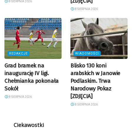
[ZDJĘCIA]
8 SIERPNIA 2026
8 SIERPNIA 2026
REDAKCJE
WIADOMOŚCI
Grad bramek na
Blisko 130 koni
inaugurację IV ligi.
arabskich w Janowie
Chełmianka pokonała
Podlaskim. Trwa
Sokół
Narodowy Pokaz
[ZDJĘCIA]
8 SIERPNIA 2026
8 SIERPNIA 2026
Ciekawostki