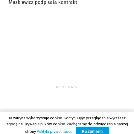
Maskiewicz podpisała kontrakt
REKLAMA
Ta witryna wykorzystuje cookie. Kontynuując przeglądanie wyrażasz
zgodę na używanie plików cookie. Zachęcamy do odwiedzenia naszej
© 2026 Wszelkie prawa zastrzeżone. Radio Lublin S.A. w likwidacji
strony
Polityki prywatności
.
Rozumiem