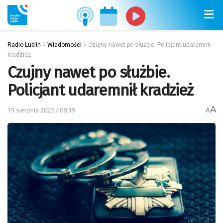
Radio Lublin
>
Wiadomości
>
Czujny nawet po służbie. Policjant udaremnił
kradzież
Czujny nawet po służbie.
Policjant udaremnił kradzież
A
19 sierpnia 2025 / 08:19
A