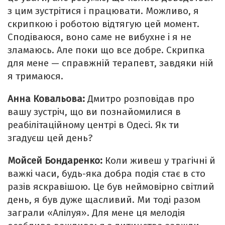
з цим зустрітися і працювати. Можливо, я
скрипкою і роботою відтягую цей момент.
Сподіваюся, воно саме не вибухне і я не
зламаюсь. Але поки що все добре. Скрипка
для мене — справжній терапевт, завдяки ній
я тримаюся.
Анна Ковальова:
Дмитро розповідав про
вашу зустріч, що ви познайомилися в
реабілітаційному центрі в Одесі. Як ти
згадуєш цей день?
Мойсей Бондаренко:
Коли живеш у трагічні й
важкі часи, будь-яка добра подія стає в сто
разів яскравішою. Це був неймовірно світлий
день, я був дуже щасливий. Ми тоді разом
заграли «Алілуя». Для мене ця мелодія