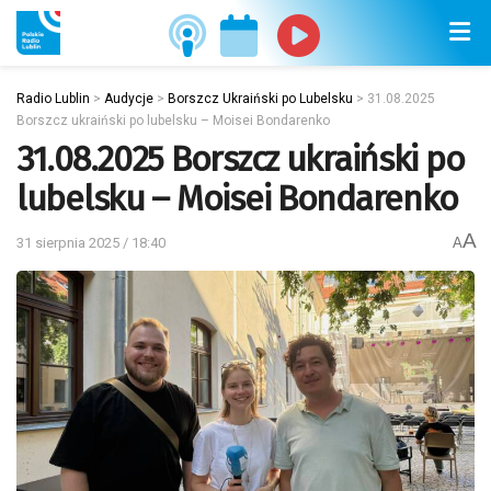
Radio Lublin
>
Audycje
>
Borszcz Ukraiński po Lubelsku
>
31.08.2025
Borszcz ukraiński po lubelsku – Moisei Bondarenko
31.08.2025 Borszcz ukraiński po
lubelsku – Moisei Bondarenko
A
31 sierpnia 2025 / 18:40
A