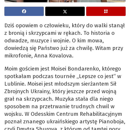
Dziś opowiem o człowieku, który do walki stanął
z bronią i skrzypcami w rękach. To historia o
odwadze, muzyce i wojnie. O kim mowa,
dowiedzą się Państwo już za chwilę. Witam przy
mikrofonie, Anna Kovalova.
Moim gościem jest Moisei Bondarenko, którego
spotkałam podczas tournée „Lepsze co jest” w
Lublinie. Moisei jest młodszym sierżantem Sił
Zbrojnych Ukrainy, który jeszcze przed wojną
grał na skrzypcach. Muzyka stała dla niego
sposobem na przetrwanie trudnych chwil w
wojsku. W Odesskim Centrum Rehabilitacyjnym
poznał znanego ukraińskiego artystę Pianoboja,
czyli Dmytra Shurova, z którym od tamtej pory