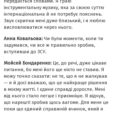
передається словами. Я граю
інструментальну музику, яка за своєю суттю
інтернаціональна й не потребує пояснень.
Звук скрипки мені дуже близький, і я люблю
висловлюватися через нього.
Анна Ковальова:
Чи були моменти, коли ти
задумався, чи все ж правильно зробив,
вступивши до ЗСУ.
Мойсей Бондаренко:
Це, до речі, дуже цікаве
питання, бо мені його ще ніхто не ставив. Я
можу точно сказати: не те, що я не жалкував
— я й досі вважаю, що це найкраще рішення
в моєму житті. І єдине справді доросле. Мені
від нього стало легше і приємніше. Я відчув,
що нарешті зробив щось вагоме. Для мене це
поки що єдиний справжній вчинок, який я