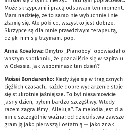
musiał się z tym zmierzyć i nad tym popracować.
Może skrzypcami i pracą odsuwam ten moment.
Mam nadzieję, że to samo nie wybuchnie i nie
złamię się. Ale póki co, wszystko jest dobrze.
Skrzypce są dla mnie prawdziwym terapeutą,
dzięki nim się trzymam. pop.
Anna Kovalova:
Dmytro „Pianoboy” opowiadał o
waszym spotkaniu, że poznaliście się w szpitalu
w Odessie. Jak wspominasz ten dzień?
Moisei Bondarenko:
Kiedy żyje się w tragicznych i
ciężkich czasach, każde dobre wydarzenie staje
się stukrotnie jaśniejsze. To był niesamowicie
jasny dzień, byłem bardzo szczęśliwy. Wtedy
razem zagraliśmy „Alleluja”. Ta melodia jest dla
mnie szczególnie ważna: od dzieciństwa zawsze
gram ją jako pierwszą i ostatnią — jako znak