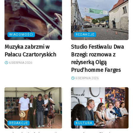
WIADOMOŚCI
REDAKCJE
Muzyka zabrzmi w
Studio Festiwalu Dwa
Pałacu Czartoryskich
Brzegi: rozmowa z
reżyserką Olgą
6 SIERPNIA 2026
Prud’homme Farges
6 SIERPNIA 2026
REDAKCJE
KULTURA