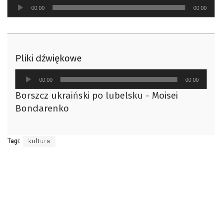
Odtwarzacz
00:00
00:00
plików
dźwiękowych
Pliki dźwiękowe
Odtwarzacz
00:00
00:00
plików
Borszcz ukraiński po lubelsku - Moisei
dźwiękowych
Bondarenko
Tagi:
kultura