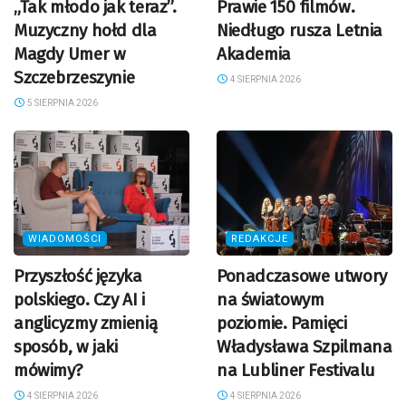
„Tak młodo jak teraz”.
Prawie 150 filmów.
Muzyczny hołd dla
Niedługo rusza Letnia
Magdy Umer w
Akademia
Szczebrzeszynie
4 SIERPNIA 2026
5 SIERPNIA 2026
WIADOMOŚCI
REDAKCJE
Przyszłość języka
Ponadczasowe utwory
polskiego. Czy AI i
na światowym
anglicyzmy zmienią
poziomie. Pamięci
sposób, w jaki
Władysława Szpilmana
mówimy?
na Lubliner Festivalu
4 SIERPNIA 2026
4 SIERPNIA 2026