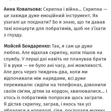
Анна Ковальова:
Скрипка і війна… Скрипка —
це завжди дуже емоційний інструмент. Як
узагалі це поєднати? Бо я знаю, що ти давав
такі концерти для побратимів, щоб не з’їхати
з глузду.
Мойсей Бондаренко:
Так, я сам це дуже
люблю. Але відклав скрипку, коли пішов на
службу. У перші дні навіть не планував брати
її в руки — не було ані часу, ані можливості.
Але десь через тиждень-два, коли ми
відпочивали між нарядами, всі дуже
переживали: сиділи на телефонах, дзвонили
своїм сім’ям, дітям за кордон, хвилювалися… І
хтось із побратимів попросив щось заграти.
Я дістав скрипку, заграв, і якось так усі
зібралися в коридорі, сіли, послухали музику.