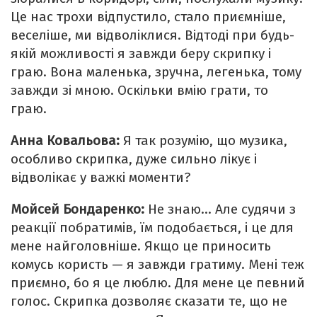
Це нас трохи відпустило, стало приємніше,
веселіше, ми відволіклися. Відтоді при будь-
якій можливості я завжди беру скрипку і
граю. Вона маленька, зручна, легенька, тому
завжди зі мною. Оскільки вмію грати, то
граю.
Анна Ковальова:
Я так розумію, що музика,
особливо скрипка, дуже сильно лікує і
відволікає у важкі моменти?
Мойсей Бондаренко:
Не знаю… Але судячи з
реакції побратимів, їм подобається, і це для
мене найголовніше. Якщо це приносить
комусь користь — я завжди гратиму. Мені теж
приємно, бо я це люблю. Для мене це певний
голос. Скрипка дозволяє сказати те, що не