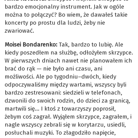
bardzo emocjonalny instrument. Jak w ogóle
można to połączyć? Bo wiem, że dawałeś takie
koncerty po prostu dla ludzi, żeby nie
zwariować.
Moisei Bondarenko:
Tak, bardzo to lubię. Ale
kiedy poszedłem na służbę, odłożyłem skrzypce.
W pierwszych dniach nawet nie planowałem ich
brać do rąk — nie było ani czasu, ani
możliwości. Ale po tygodniu–dwóch, kiedy
odpoczywaliśmy między wartami, wszyscy byli
bardzo zestresowani: siedzieli w telefonach,
dzwonili do swoich rodzin, do dzieci za granicą,
martwili się… I ktoś z towarzyszy poprosił,
żebym coś zagrał. Wyjąłem skrzypce, zagrałem, i
nagle wszyscy zebrali się w korytarzu, usiedli,
posłuchali muzyki. To złagodziło napięcie,