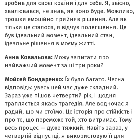
зробив для своєї країни і для себе. Я, звісно,
хвилювався, не знав, як воно буде. Можливо,
трошки емоційно прийняв рішення. Але як
тільки це сталося, я відчув полегшення. Це
був ідеальний момент, ідеальний стан,
ідеальне рішення в моєму житті.
Анна Ковальова:
Можу запитати про
найважчий момент за ці три роки?
Мойсей Бондаренко:
Їх було багато. Чесна
відповідь: увесь цей час дуже складний.
Зараз уже пішов четвертий рік, і щодня
трапляється якась трагедія. Але водночас я
радий, що ми стоїмо. Це історія про стійкість і
про те, що переможе той, хто витримає. Тому
весь процес — дуже тяжкий. Навіть зараз, у
четвертій відпустці, я використовую її для