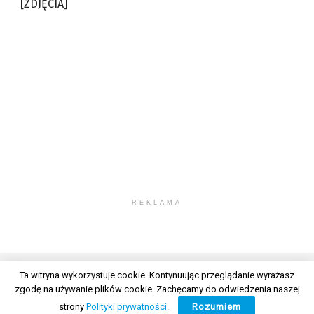
[ZDJĘCIA]
REKLAMA
Ta witryna wykorzystuje cookie. Kontynuując przeglądanie wyrażasz
zgodę na używanie plików cookie. Zachęcamy do odwiedzenia naszej
© 2026 Wszelkie prawa zastrzeżone. Radio Lublin S.A. w likwidacji
strony
Polityki prywatności
.
Rozumiem