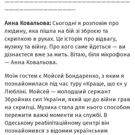
——————————————————————————
——————————————–
Анна Ковальова:
Сьогодні я розповім про
людину, яка пішла на бій зі зброєю та
скрипкою в руках. Це історія про відвагу,
музику та війну. Про кого саме йдеться — ви
дізнаєтеся вже за мить. Вітаю, біля мікрофона
— Анна Ковальова.
Моїм гостем є Мойсей Бондаренко, з яким я
познайомилася під час туру «Краще, що є» у
Любліні. Мойсей — молодший сержант
Збройних сил України, який ще до війни грав
на скрипці. Музика стала для нього способом
пережити важкі моменти на службі. В
Одеському реабілітаційному центрі він
познайомився з відомим українським