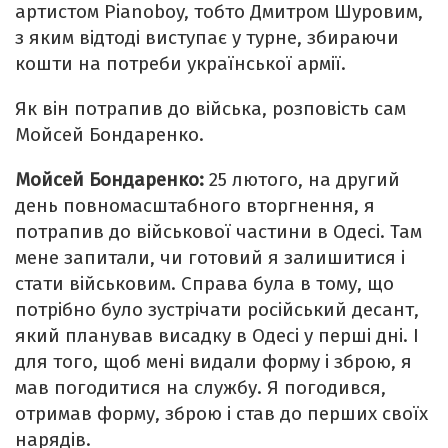
артистом Pianoboy, тобто Дмитром Шуровим,
з яким відтоді виступає у турне, збираючи
кошти на потреби української армії.
Як він потрапив до війська, розповість сам
Мойсей Бондаренко.
Мойсей Бондаренко:
25 лютого, на другий
день повномасштабного вторгнення, я
потрапив до військової частини в Одесі. Там
мене запитали, чи готовий я залишитися і
стати військовим. Справа була в тому, що
потрібно було зустрічати російський десант,
який планував висадку в Одесі у перші дні. І
для того, щоб мені видали форму і зброю, я
мав погодитися на службу. Я погодився,
отримав форму, зброю і став до перших своїх
нарядів.