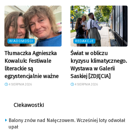
WIADOMOŚCI
REDAKCJE
Tłumaczka Agnieszka
Świat w obliczu
Kowaluk: Festiwale
kryzysu klimatycznego.
literackie są
Wystawa w Galerii
egzystencjalnie ważne
Saskiej [ZDJĘCIA]
4 SIERPNIA 2026
4 SIERPNIA 2026
Ciekawostki
Balony znów nad Nałęczowem. Wcześniej loty odwołał
upał