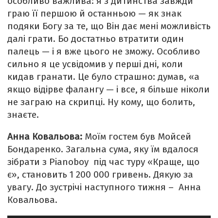
особливо важлива: я з дитинства завжди
граю її першою й останньою — як знак
подяки Богу за те, що Він дає мені можливість
далі грати. Бо достатньо втратити один
палець — і я вже цього не зможу. Особливо
сильно я це усвідомив у перші дні, коли
кидав гранати. Це було страшно: думав, «а
якщо відірве фалангу — і все, я більше ніколи
не заграю на скрипці. Ну кому, що болить,
знаєте.
Анна Ковальова:
Моїм гостем був Мойсей
Бондаренко. Загальна сума, яку їм вдалося
зібрати з Pianoboy під час туру «Краще, що
є», становить 1 200 000 гривень. Дякую за
увагу. До зустрічі наступного тижня – Анна
Ковальова.