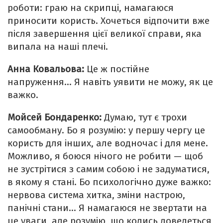
роботи: граю на скрипці, намагаюся
приносити користь. Хочеться відпочити вже
після завершення цієї великої справи, яка
випала на наші плечі.
Анна Ковальова:
Це ж постійне
напруження… Я навіть уявити не можу, як це
важко.
Мойсей Бондаренко:
Думаю, тут є трохи
самообману. Бо я розумію: у першу чергу це
користь для інших, але водночас і для мене.
Можливо, я боюся нічого не робити — щоб
не зустрітися з самим собою і не задуматися,
в якому я стані. Бо психологічно дуже важко:
нервова система хитка, зміни настрою,
панічні стани… Я намагаюся не звертати на
це уваги, але розумію, що колись доведеться