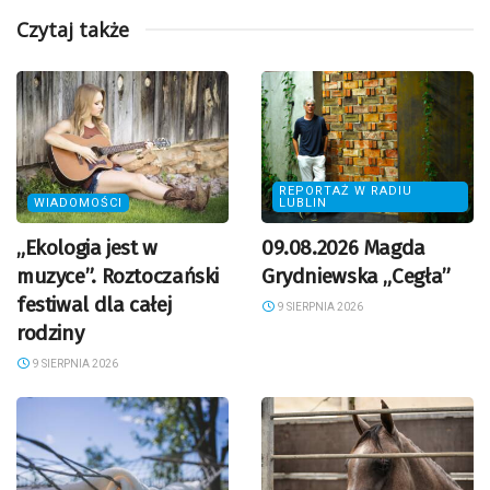
Czytaj także
REPORTAŻ W RADIU
WIADOMOŚCI
LUBLIN
„Ekologia jest w
09.08.2026 Magda
muzyce”. Roztoczański
Grydniewska „Cegła”
festiwal dla całej
9 SIERPNIA 2026
rodziny
9 SIERPNIA 2026