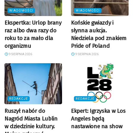
WIADOMOŚCI
WIADOMOŚCI
Ekspertka: Urlop brany
Końskie gwiazdy i
raz albo dwa razy do
słynna aukcja.
roku to za mało dla
Niedziela pod znakiem
organizmu
Pride of Poland
9 SIERPNIA 2026
9 SIERPNIA 2026
REDAKCJE
REDAKCJE
Ruszył nabór do
Ekpert: Igrzyska w Los
Nagród Miasta Lublin
Angeles będą
w dziedzinie kultury.
nastawione na show