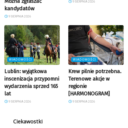
Można zgłaszać
9 SIERPNIA 2026
kandydatów
9 SIERPNIA 2026
WIADOMOŚCI
WIADOMOŚCI
Lublin: wyjątkowa
Krew pilnie potrzebna.
inscenizacja przypomni
Terenowe akcje w
wydarzenia sprzed 165
regionie
lat
[HARMONOGRAM]
9 SIERPNIA 2026
9 SIERPNIA 2026
Ciekawostki