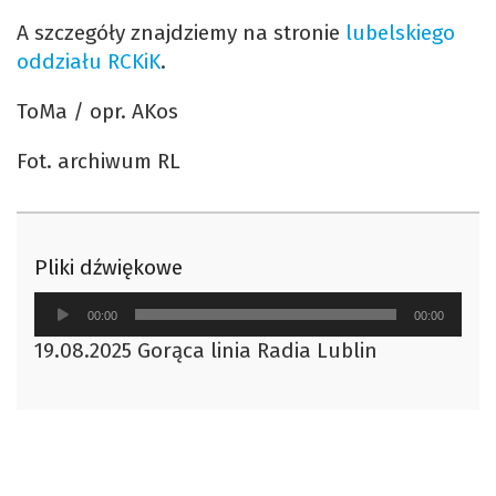
A szczegóły znajdziemy na stronie
lubelskiego
oddziału RCKiK
.
ToMa / opr. AKos
Fot. archiwum RL
Pliki dźwiękowe
Odtwarzacz
00:00
00:00
plików
19.08.2025 Gorąca linia Radia Lublin
dźwiękowych