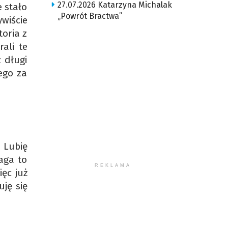
27.07.2026 Katarzyna Michalak
e stało
„Powrót Bractwa”
wiście
oria z
ali te
z długi
ego za
 Lubię
maga to
REKLAMA
ęc już
ję się