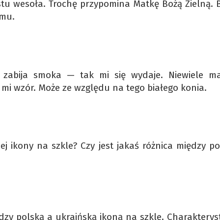
rostu wesoła. Trochę przypomina Matkę Bożą Zielną. 
omu.
ry zabija smoka — tak mi się wydaje. Niewiele 
mi wzór. Może ze względu na tego białego konia.
ej ikony na szkle? Czy jest jakaś różnica między p
dzy polską a ukraińską ikoną na szkle. Charakterys