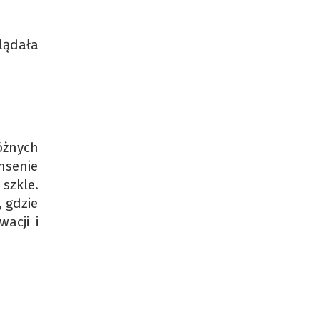
lądała
óżnych
nsenie
 szkle.
, gdzie
acji i