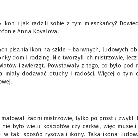
ikon i jak radzili sobie z tym mieszkańcy? Dowied
rofonie Anna Kovalova.
ach pisania ikon na szkle – barwnych, ludowych ob
iły dom i rodzinę. Nie tworzyli ich mistrzowie, lecz
wiatów i zwierząt. Powstawały z tego, co było pod r
ia miały dodawać otuchy i radości. Więcej o tym 
owej.
 malowali żadni mistrzowie, tylko po prostu zwykli 
nie było wielu kościołów czy cerkwi, więc musieli 
i w taki sposób rysowali ikony. Taka ikona ludow