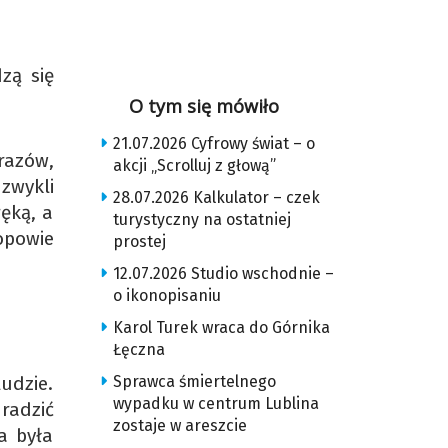
zą się
O tym się mówiło
21.07.2026 Cyfrowy świat – o
razów,
akcji „Scrolluj z głową”
 zwykli
28.07.2026 Kalkulator – czek
ęką, a
turystyczny na ostatniej
opowie
prostej
12.07.2026 Studio wschodnie –
o ikonopisaniu
Karol Turek wraca do Górnika
Łęczna
ludzie.
Sprawca śmiertelnego
wypadku w centrum Lublina
radzić
zostaje w areszcie
a była