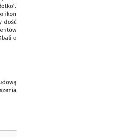
łotko”.
do ikon
y dość
mentów
Dbali o
ludową
szenia