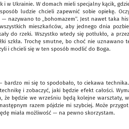
i w Ukrainie. W domach mieli specjalny kącik, gdzi
posób ludzie chcieli zapewnić sobie opiekę. Oczy
ły — nazywano to „bohomazem”. Jest nawet taka hist
 wszystkich mieszkańców, aby jednego dnia pozbier
skały do rzeki. Wszystko wtedy się potłukło, a prze
łki szkła. Trochę smutne, bo choć nie uznawano t
li i chcieli się w ten sposób modlić do Boga.
— bardzo mi się to spodobało, to ciekawa technika.
technikę i zobaczyć, jaki będzie efekt całości. Wy
m, że będzie we wrześniu będą kolejne warsztaty, wi
następnym razem pójdzie mi szybciej. Może przygotu
 będę miała możliwość — na pewno skorzystam.