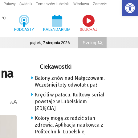
Ot
Puławy
Świdnik
Tomaszów Lubelski
Włodawa
Zamość
1
°C
PODCASTY
KALENDARIUM
SŁUCHAJ
piątek, 7 sierpnia 2026
Ciekawostki
 na
Balony znów nad Nałęczowem.
Wcześniej loty odwołał upał
Kręcili w pałacu. Kultowy serial
A
powstaje w Lubelskiem
A
[ZDJĘCIA]
Kolory mogą zdradzić stan
zdrowia. Aplikacja naukowca z
Politechniki Lubelskiej