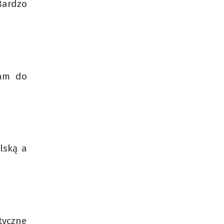
Bardzo
mam do
olską a
tyczne