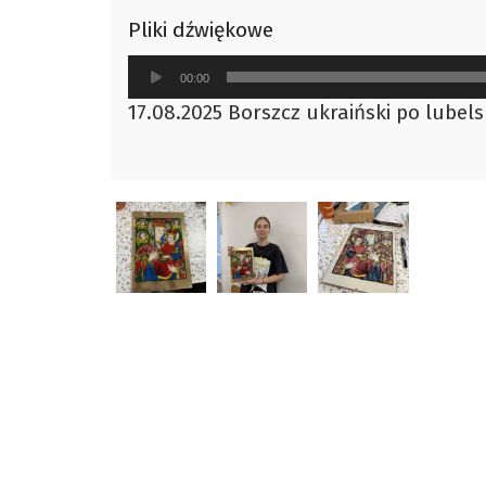
Pliki dźwiękowe
Odtwarzacz
00:00
plików
17.08.2025 Borszcz ukraiński po lubel
dźwiękowych