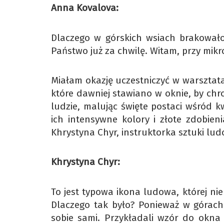
Anna Kovalova:
Dlaczego w górskich wsiach brakowało 
Państwo już za chwilę. Witam, przy mik
Miałam okazję uczestniczyć w warsztat
które dawniej stawiano w oknie, by chron
ludzie, malując święte postaci wśród k
ich intensywne kolory i złote zdobien
Khrystyna Chyr, instruktorka sztuki lud
Khrystyna Chyr:
To jest typowa ikona ludowa, której nie
Dlaczego tak było? Ponieważ w górach 
sobie sami. Przykładali wzór do okna 