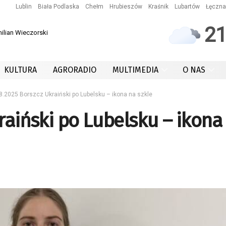
Lublin
Biała Podlaska
Chełm
Hrubieszów
Kraśnik
Lubartów
Łęczna
2
ilian Wieczorski
KULTURA
AGRORADIO
MULTIMEDIA
O NAS
8.2025 Borszcz Ukraiński po Lubelsku – ikona na szkle
raiński po Lubelsku – ikona