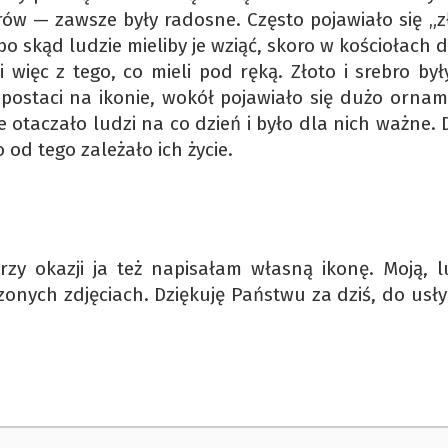
orów — zawsze były radosne. Często pojawiało się „z
bo skąd ludzie mieliby je wziąć, skoro w kościołach 
więc z tego, co mieli pod ręką. Złoto i srebro był
postaci na ikonie, wokół pojawiało się dużo orna
 otaczało ludzi na co dzień i było dla nich ważne. 
o od tego zależało ich życie.
przy okazji ja też napisałam własną ikonę. Moją, 
onych zdjęciach. Dziękuję Państwu za dziś, do usły