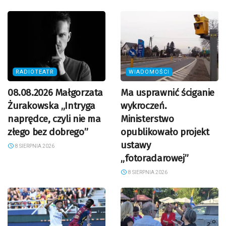
RADIOTEATR
WIADOMOŚCI
08.08.2026 Małgorzata
Ma usprawnić ściganie
Żurakowska „Intryga
wykroczeń.
naprędce, czyli nie ma
Ministerstwo
złego bez dobrego”
opublikowało projekt
ustawy
8 SIERPNIA 2026
„fotoradarowej”
8 SIERPNIA 2026