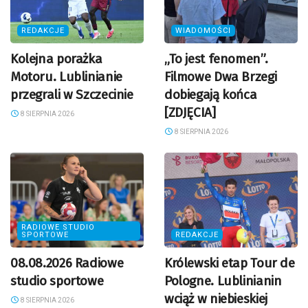
REDAKCJE
WIADOMOŚCI
Kolejna porażka
„To jest fenomen”.
Motoru. Lublinianie
Filmowe Dwa Brzegi
przegrali w Szczecinie
dobiegają końca
[ZDJĘCIA]
8 SIERPNIA 2026
8 SIERPNIA 2026
RADIOWE STUDIO
SPORTOWE
REDAKCJE
08.08.2026 Radiowe
Królewski etap Tour de
studio sportowe
Pologne. Lublinianin
wciąż w niebieskiej
8 SIERPNIA 2026