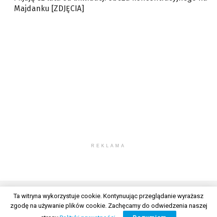
Majdanku [ZDJĘCIA]
REKLAMA
Ta witryna wykorzystuje cookie. Kontynuując przeglądanie wyrażasz
zgodę na używanie plików cookie. Zachęcamy do odwiedzenia naszej
© 2026 Wszelkie prawa zastrzeżone. Radio Lublin S.A. w likwidacji