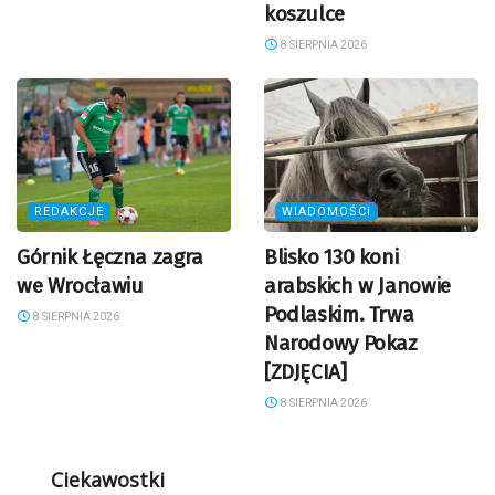
koszulce
8 SIERPNIA 2026
REDAKCJE
WIADOMOŚCI
Górnik Łęczna zagra
Blisko 130 koni
we Wrocławiu
arabskich w Janowie
Podlaskim. Trwa
8 SIERPNIA 2026
Narodowy Pokaz
[ZDJĘCIA]
8 SIERPNIA 2026
Ciekawostki