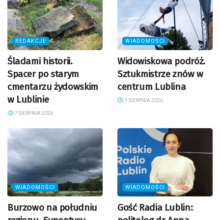
REDAKCJE
WIADOMOŚCI
Śladami historii.
Widowiskowa podróż.
Spacer po starym
Sztukmistrze znów w
cmentarzu żydowskim
centrum Lublina
w Lublinie
7 SIERPNIA 2026
7 SIERPNIA 2026
WIADOMOŚCI
WIADOMOŚCI
Burzowo na południu
Gość Radia Lublin: