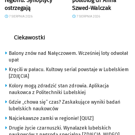
regionu. Synoptycy
politolog dr Anna
ostrzegają
Szwed-Walczak
7 SIERPNIA 2026
7 SIERPNIA 2026
Ciekawostki
Balony znów nad Nałęczowem. Wcześniej loty odwołał
upał
Kręcili w pałacu. Kultowy serial powstaje w Lubelskiem
[ZDJĘCIA]
Kolory mogą zdradzić stan zdrowia. Aplikacja
naukowca z Politechniki Lubelskiej
Gdzie „chowa się” czas? Zaskakujące wyniki badań
lubelskich naukowców
Najciekawsze zamki w regionie! [QUIZ]
Drugie życie czarnuszki. Wynalazek lubelskich
naukowców z nagrodą specjalną [ZDJĘCIA, WIDEO]