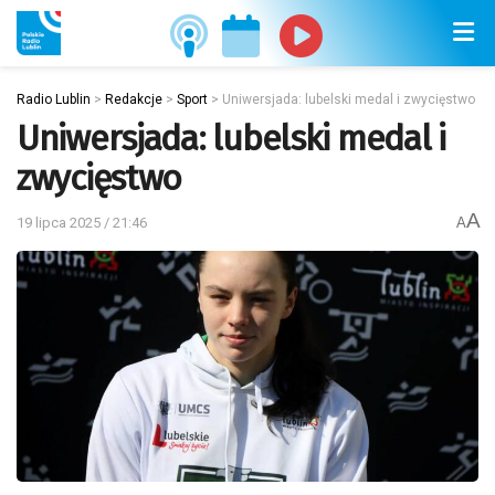
Radio Lublin
>
Redakcje
>
Sport
>
Uniwersjada: lubelski medal i zwycięstwo
Uniwersjada: lubelski medal i
zwycięstwo
A
19 lipca 2025 / 21:46
A