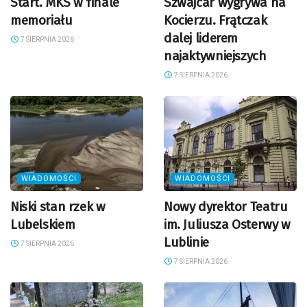
Start. MKS w finale
Szwajcar wygrywa na
memoriału
Kocierzu. Frątczak
dalej liderem
7 SIERPNIA 2026
najaktywniejszych
7 SIERPNIA 2026
WIADOMOŚCI
WIADOMOŚCI
Niski stan rzek w
Nowy dyrektor Teatru
Lubelskiem
im. Juliusza Osterwy w
Lublinie
7 SIERPNIA 2026
7 SIERPNIA 2026