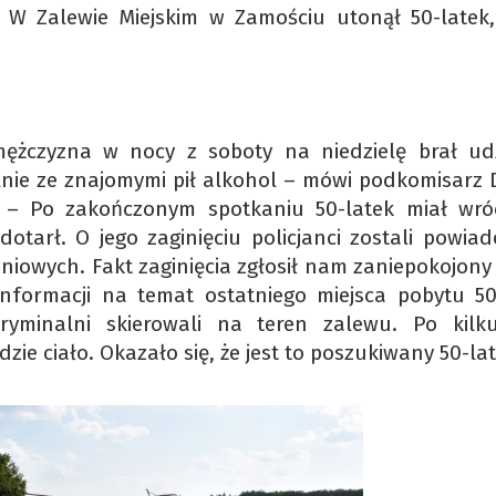
 W Zalewie Miejskim w Zamościu utonął 50-latek,
ężczyzna w nocy z soboty na niedzielę brał ud
nie ze znajomymi pił alkohol – mówi podkomisarz 
i. – Po zakończonym spotkaniu 50-latek miał wró
otarł. O jego zaginięciu policjanci zostali powiad
niowych. Fakt zaginięcia zgłosił nam zaniepokojony
informacji na temat ostatniego miejsca pobytu 50
ryminalni skierowali na teren zalewu. Po kilk
ie ciało. Okazało się, że jest to poszukiwany 50-lat