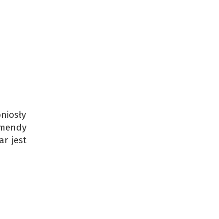
niosły
omendy
ar jest