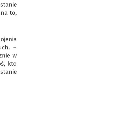
stanie
 na to,
ojenia
uch. –
znie w
ś, kto
stanie