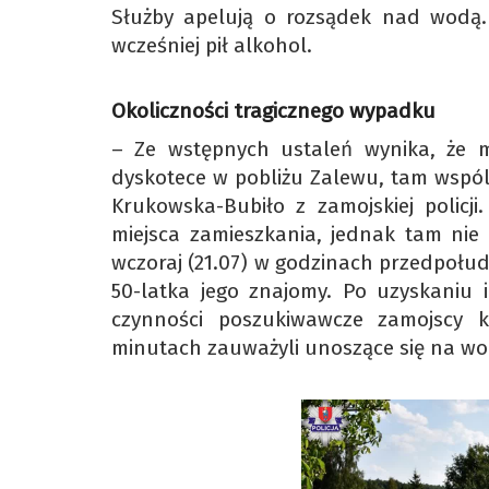
Służby apelują o rozsądek nad wodą.
wcześniej pił alkohol.
Okoliczności tragicznego wypadku
– Ze wstępnych ustaleń wynika, że m
dyskotece w pobliżu Zalewu, tam wspól
Krukowska-Bubiło z zamojskiej policj
miejsca zamieszkania, jednak tam nie d
wczoraj (21.07) w godzinach przedpołud
50-latka jego znajomy. Po uzyskaniu 
czynności poszukiwawcze zamojscy k
minutach zauważyli unoszące się na wodz