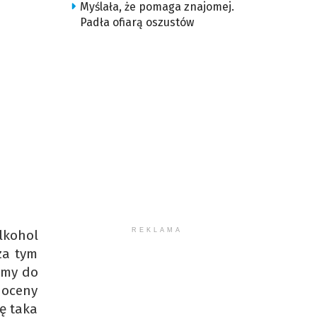
Myślała, że pomaga znajomej.
Padła ofiarą oszustów
REKLAMA
alkohol
za tym
iemy do
 oceny
ię taka