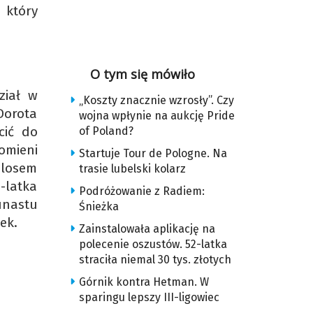
 który
O tym się mówiło
ział w
„Koszty znacznie wzrosły”. Czy
Dorota
wojna wpłynie na aukcję Pride
cić do
of Poland?
omieni
Startuje Tour de Pologne. Na
 losem
trasie lubelski kolarz
-latka
Podróżowanie z Radiem:
unastu
Śnieżka
ek.
Zainstalowała aplikację na
polecenie oszustów. 52-latka
straciła niemal 30 tys. złotych
Górnik kontra Hetman. W
sparingu lepszy III-ligowiec