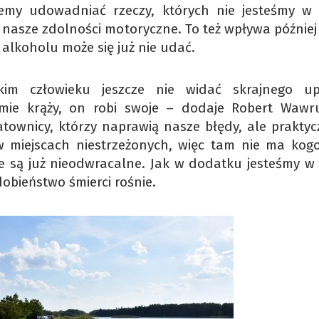
jemy udowadniać rzeczy, których nie jesteśmy w 
a nasze zdolności motoryczne. To też wpływa później
u alkoholu może się już nie udać.
m człowieku jeszcze nie widać skrajnego up
mie krąży, on robi swoje – dodaje Robert Wawr
ratownicy, którzy naprawią nasze błędy, ale praktyc
w miejscach niestrzeżonych, więc tam nie ma kogo
e są już nieodwracalne. Jak w dodatku jesteśmy w 
obieństwo śmierci rośnie.