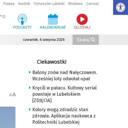
Ot
Puławy
Świdnik
Tomaszów Lubelski
Włodawa
Zamość
7
°C
PODCASTY
KALENDARIUM
SŁUCHAJ
czwartek, 6 sierpnia 2026
Ciekawostki
Balony znów nad Nałęczowem.
Wcześniej loty odwołał upał
Kręcili w pałacu. Kultowy serial
A
powstaje w Lubelskiem
A
[ZDJĘCIA]
Kolory mogą zdradzić stan
zdrowia. Aplikacja naukowca z
Politechniki Lubelskiej