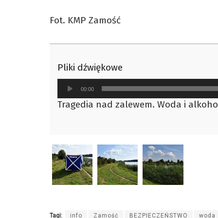
Fot. KMP Zamość
Pliki dźwiękowe
Odtwarzacz
00:00
plików
Tragedia nad zalewem. Woda i alkohol
dźwiękowych
Tagi:
info
Zamość
BEZPIECZEŃSTWO
woda