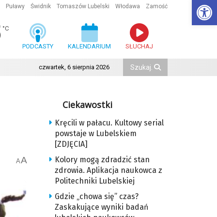
Ot
Puławy
Świdnik
Tomaszów Lubelski
Włodawa
Zamość
5
°C
PODCASTY
KALENDARIUM
SŁUCHAJ
czwartek, 6 sierpnia 2026
Ciekawostki
Kręcili w pałacu. Kultowy serial
powstaje w Lubelskiem
[ZDJĘCIA]
A
Kolory mogą zdradzić stan
A
zdrowia. Aplikacja naukowca z
Politechniki Lubelskiej
Gdzie „chowa się” czas?
Zaskakujące wyniki badań