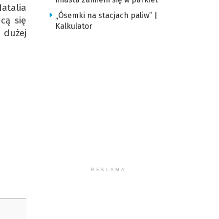
atalia
„Ósemki na stacjach paliw” |
cą się
Kalkulator
 dużej
REKLAMA