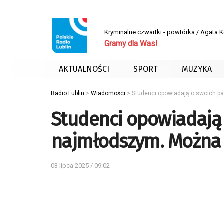
Kryminalne czwartki - powtórka / Agata 
Gramy dla Was!
AKTUALNOŚCI
SPORT
MUZYKA
Radio Lublin
>
Wiadomości
>
Studenci opowiadają o swoich p
Studenci opowiadają
najmłodszym. Można d
03 lipca 2025 / 09:02