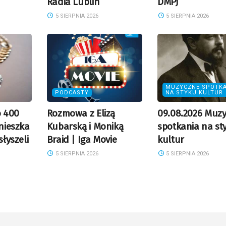
Radia Lublin
DMPJ
5 SIERPNIA 2026
5 SIERPNIA 2026
MUZYCZNE SPOTKA
PODCASTY
NA STYKU KULTUR
o 400
Rozmowa z Elizą
09.08.2026 Muz
gnieszka
Kubarską i Moniką
spotkania na st
słyszeli
Braid | Iga Movie
kultur
5 SIERPNIA 2026
5 SIERPNIA 2026