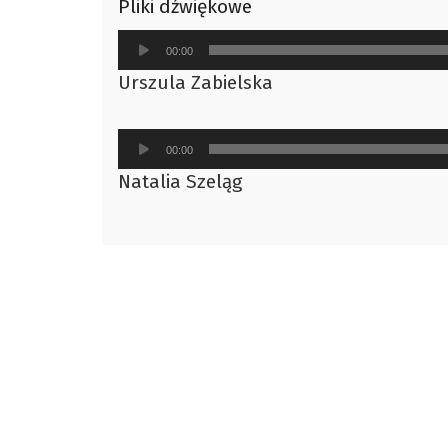
Pliki dźwiękowe
Odtwarzacz
00:00
plików
Urszula Zabielska
dźwiękowych
Odtwarzacz
00:00
plików
Natalia Szeląg
dźwiękowych