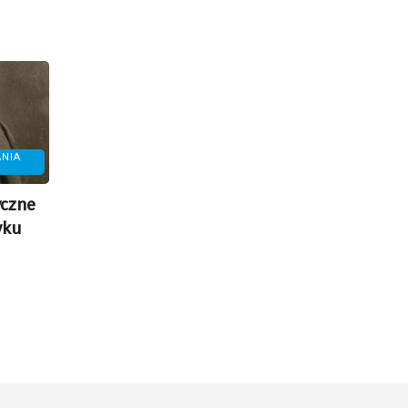
NIA
yczne
yku