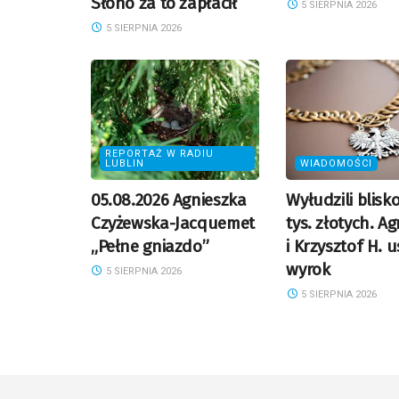
Słono za to zapłacił
5 SIERPNIA 2026
5 SIERPNIA 2026
REPORTAŻ W RADIU
LUBLIN
WIADOMOŚCI
05.08.2026 Agnieszka
Wyłudzili blisk
Czyżewska-Jacquemet
tys. złotych. A
„Pełne gniazdo”
i Krzysztof H. u
wyrok
5 SIERPNIA 2026
5 SIERPNIA 2026