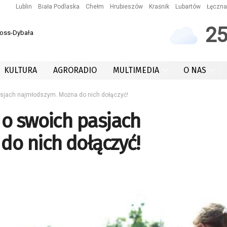
Lublin
Biała Podlaska
Chełm
Hrubieszów
Kraśnik
Lubartów
Łęczna
2
Koss-Dybała
KULTURA
AGRORADIO
MULTIMEDIA
O NAS
asjach najmłodszym. Można do nich dołączyć!
 o swoich pasjach
o nich dołączyć!