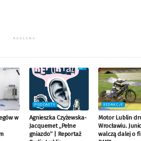
REKLAMA
PODCASTY
REDAKCJE
iegów w
Agnieszka Czyżewska-
Motor Lublin dr
Jacquemet „Pełne
Wrocławiu. Juni
em
gniazdo” | Reportaż
walczą dalej o f