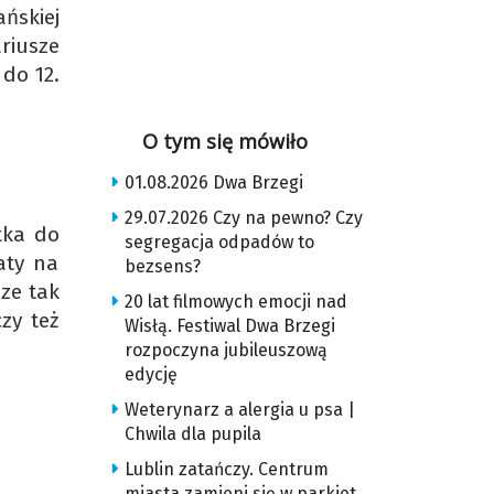
ńskiej
riusze
do 12.
O tym się mówiło
01.08.2026 Dwa Brzegi
29.07.2026 Czy na pewno? Czy
tka do
segregacja odpadów to
aty na
bezsens?
ze tak
20 lat filmowych emocji nad
zy też
Wisłą. Festiwal Dwa Brzegi
rozpoczyna jubileuszową
edycję
Weterynarz a alergia u psa |
Chwila dla pupila
Lublin zatańczy. Centrum
miasta zamieni się w parkiet