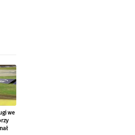
ugi we
orzy
inał