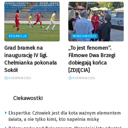
REDAKCJE
WIADOMOŚCI
Grad bramek na
„To jest fenomen”.
inaugurację IV ligi.
Filmowe Dwa Brzegi
Chełmianka pokonała
dobiegają końca
Sokół
[ZDJĘCIA]
8 SIERPNIA 2026
8 SIERPNIA 2026
Ciekawostki
Ekspertka: Człowiek jest dla kota ważnym elementem
świata, a nie tylko kimś, kto napełnia miskę