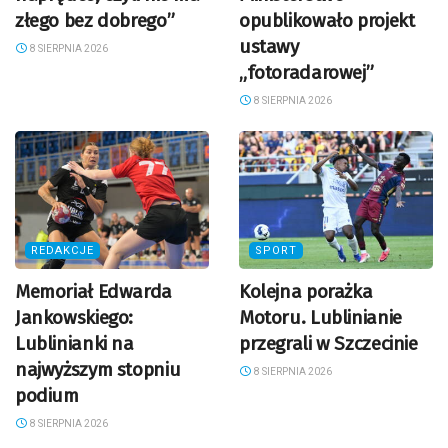
złego bez dobrego”
opublikowało projekt
ustawy
8 SIERPNIA 2026
„fotoradarowej”
8 SIERPNIA 2026
REDAKCJE
SPORT
Memoriał Edwarda
Kolejna porażka
Jankowskiego:
Motoru. Lublinianie
Lublinianki na
przegrali w Szczecinie
najwyższym stopniu
8 SIERPNIA 2026
podium
8 SIERPNIA 2026