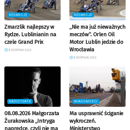
REDAKCJE
REDAKCJE
Zmarzlik najlepszy w
„Nie ma już nieważnych
Rydze. Lublinianin na
meczów”. Orlen Oil
czele Grand Prix
Motor Lublin jedzie do
Wrocławia
8 SIERPNIA 2026
8 SIERPNIA 2026
RADIOTEATR
WIADOMOŚCI
08.08.2026 Małgorzata
Ma usprawnić ściganie
Żurakowska „Intryga
wykroczeń.
naprędce, czyli nie ma
Ministerstwo