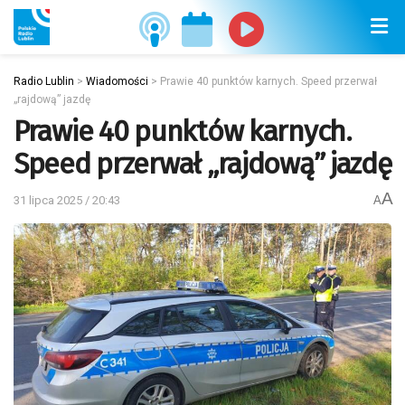
Radio Lublin
>
Wiadomości
>
Prawie 40 punktów karnych. Speed przerwał
„rajdową” jazdę
Prawie 40 punktów karnych.
Speed przerwał „rajdową” jazdę
A
31 lipca 2025 / 20:43
A