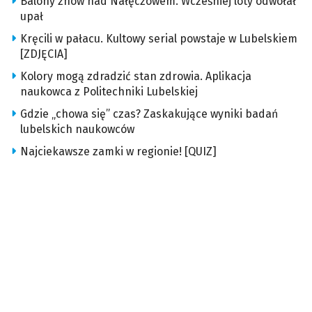
Balony znów nad Nałęczowem. Wcześniej loty odwołał
upał
Kręcili w pałacu. Kultowy serial powstaje w Lubelskiem
[ZDJĘCIA]
Kolory mogą zdradzić stan zdrowia. Aplikacja
naukowca z Politechniki Lubelskiej
Gdzie „chowa się” czas? Zaskakujące wyniki badań
lubelskich naukowców
Najciekawsze zamki w regionie! [QUIZ]