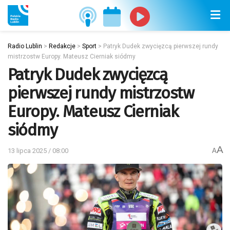
Radio Lublin
>
Redakcje
>
Sport
>
Patryk Dudek zwycięzcą pierwszej rundy
mistrzostw Europy. Mateusz Cierniak siódmy
Patryk Dudek zwycięzcą
pierwszej rundy mistrzostw
Europy. Mateusz Cierniak
siódmy
A
13 lipca 2025 / 08:00
A