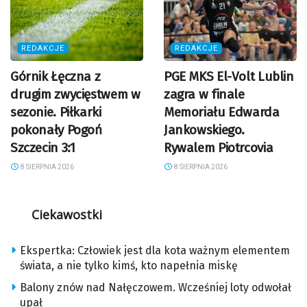
REDAKCJE
REDAKCJE
Górnik Łęczna z
PGE MKS El-Volt Lublin
drugim zwycięstwem w
zagra w finale
sezonie. Piłkarki
Memoriału Edwarda
pokonały Pogoń
Jankowskiego.
Szczecin 3:1
Rywalem Piotrcovia
8 SIERPNIA 2026
8 SIERPNIA 2026
Ciekawostki
Ekspertka: Człowiek jest dla kota ważnym elementem
świata, a nie tylko kimś, kto napełnia miskę
Balony znów nad Nałęczowem. Wcześniej loty odwołał
upał