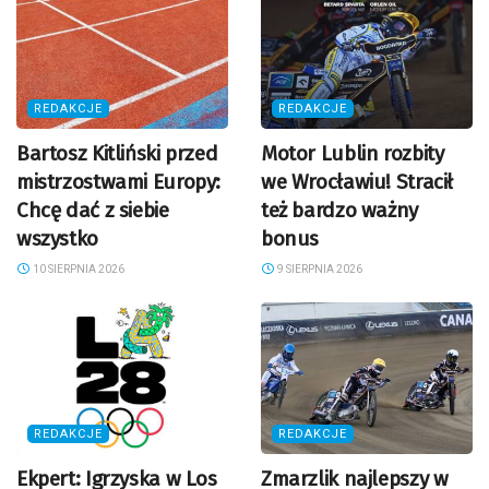
REDAKCJE
REDAKCJE
Bartosz Kitliński przed
Motor Lublin rozbity
mistrzostwami Europy:
we Wrocławiu! Stracił
Chcę dać z siebie
też bardzo ważny
wszystko
bonus
10 SIERPNIA 2026
9 SIERPNIA 2026
REDAKCJE
REDAKCJE
Ekpert: Igrzyska w Los
Zmarzlik najlepszy w