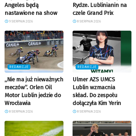
Angeles będą
Rydze. Lublinianin na
nastawione na show
czele Grand Prix
9 SIERPNIA 2026
8 SIERPNIA 2026
REDAKCJE
REDAKCJE
„Nie ma już nieważnych
Ulmer AZS UMCS
meczów”. Orlen Oil
Lublin wzmacnia
Motor Lublin jedzie do
skład. Do zespołu
Wrocławia
dołączyła Kim Yerin
8 SIERPNIA 2026
8 SIERPNIA 2026