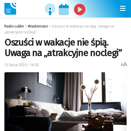
Radio Lublin
>
Wiadomości
>
Oszuści w wakacje nie śpią. Uwaga na
„atrakcyjne noclegi”
Oszuści w wakacje nie śpią.
Uwaga na „atrakcyjne noclegi”
A
12 lipca 2025 / 16:02
A