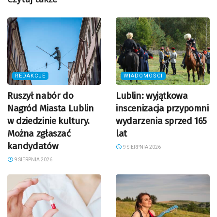
REDAKCJE
WIADOMOŚCI
Ruszył nabór do
Lublin: wyjątkowa
Nagród Miasta Lublin
inscenizacja przypomni
w dziedzinie kultury.
wydarzenia sprzed 165
Można zgłaszać
lat
kandydatów
9 SIERPNIA 2026
9 SIERPNIA 2026