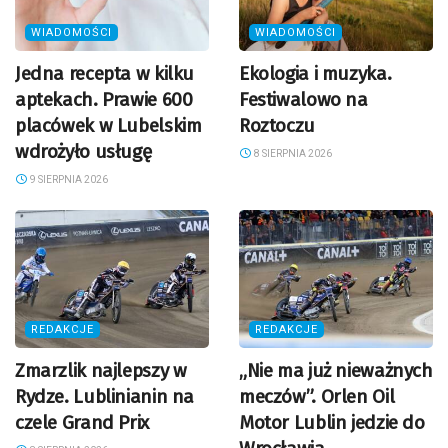
WIADOMOŚCI
WIADOMOŚCI
Jedna recepta w kilku
Ekologia i muzyka.
aptekach. Prawie 600
Festiwalowo na
placówek w Lubelskim
Roztoczu
wdrożyło usługę
8 SIERPNIA 2026
9 SIERPNIA 2026
REDAKCJE
REDAKCJE
Zmarzlik najlepszy w
„Nie ma już nieważnych
Rydze. Lublinianin na
meczów”. Orlen Oil
czele Grand Prix
Motor Lublin jedzie do