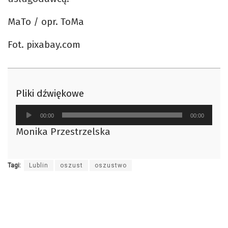
MaTo / opr. ToMa
Fot. pixabay.com
Pliki dźwiękowe
Odtwarzacz
00:00
00:00
plików
Monika Przestrzelska
dźwiękowych
Tagi:
Lublin
oszust
oszustwo