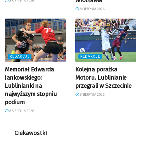
Wrocławia
8 SIERPNIA 2026
8 SIERPNIA 2026
REDAKCJE
REDAKCJE
Memoriał Edwarda
Kolejna porażka
Jankowskiego:
Motoru. Lublinianie
Lublinianki na
przegrali w Szczecinie
najwyższym stopniu
8 SIERPNIA 2026
podium
8 SIERPNIA 2026
Ciekawostki