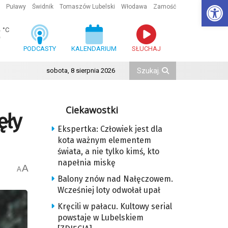
Ot
Puławy
Świdnik
Tomaszów Lubelski
Włodawa
Zamość
3
°C
PODCASTY
KALENDARIUM
SŁUCHAJ
sobota, 8 sierpnia 2026
Ciekawostki
ęły
Ekspertka: Człowiek jest dla
kota ważnym elementem
świata, a nie tylko kimś, kto
napełnia miskę
A
A
Balony znów nad Nałęczowem.
Wcześniej loty odwołał upał
Kręcili w pałacu. Kultowy serial
powstaje w Lubelskiem