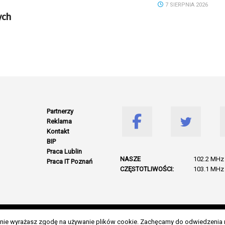
7 SIERPNIA 2026
ych
Partnerzy
Reklama
Kontakt
BIP
Praca Lublin
NASZE
102.2 MHz 
Praca IT Poznań
CZĘSTOTLIWOŚCI:
103.1 MHz 
© 2026 Wszelkie prawa zastrzeżone. Radio Lublin S.A. w likwidacji
danie wyrażasz zgodę na używanie plików cookie. Zachęcamy do odwiedzenia 