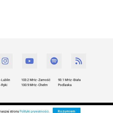
-Lublin
103.2 MHz -Zamość
93.1 MHz -Biała
-Ryki
100.9 MHz -Chełm
Podlaska
naszej strony
Polityki prywatności
.
Rozumiem