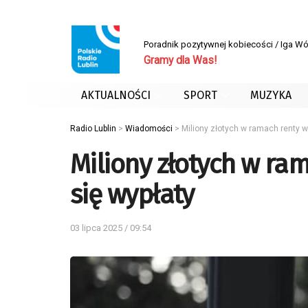
Poradnik pozytywnej kobiecości / Iga W
Gramy dla Was!
AKTUALNOŚCI
SPORT
MUZYKA
Radio Lublin
>
Wiadomości
>
Miliony złotych w ramach renty w
Miliony złotych w ra
się wypłaty
03 lipca 2025 / 09:54