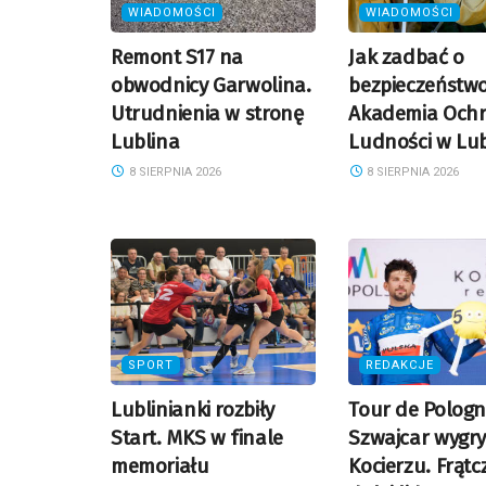
WIADOMOŚCI
WIADOMOŚCI
Remont S17 na
Jak zadbać o
obwodnicy Garwolina.
bezpieczeństw
Utrudnienia w stronę
Akademia Och
Lublina
Ludności w Lub
8 SIERPNIA 2026
8 SIERPNIA 2026
SPORT
REDAKCJE
Lublinianki rozbiły
Tour de Pologn
Start. MKS w finale
Szwajcar wygr
memoriału
Kocierzu. Frątc