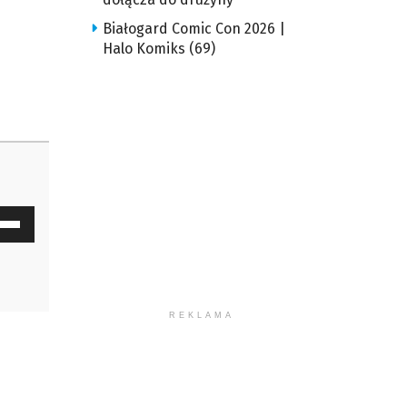
Białogard Comic Con 2026 |
Halo Komiks (69)
waj
ałek
y
z
REKLAMA
u
ększyć