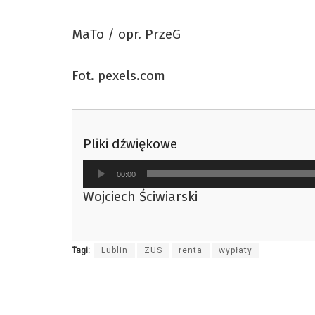
MaTo / opr. PrzeG
Fot. pexels.com
Pliki dźwiękowe
Odtwarzacz
00:00
plików
Wojciech Ściwiarski
dźwiękowych
Tagi:
Lublin
ZUS
renta
wypłaty