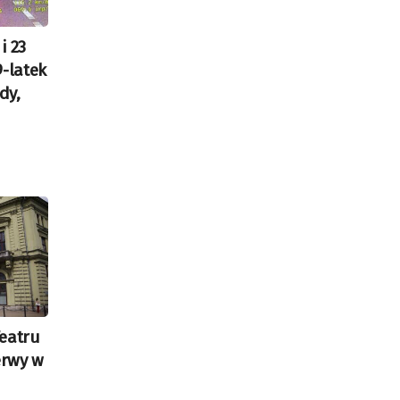
i 23
9-latek
dy,
eatru
erwy w