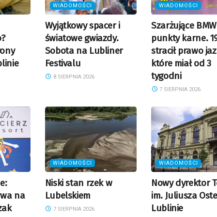
WIADOMOŚCI
WIADOMOŚCI
Wyjątkowy spacer i
Szarżujące BMW 
o?
światowe gwiazdy.
punkty karne. 1
rony
Sobota na Lubliner
stracił prawo jaz
linie
Festivalu
które miał od 3
tygodni
8 SIERPNIA 2026
7 SIERPNIA 2026
WIADOMOŚCI
WIADOMOŚCI
e:
Niski stan rzek w
Nowy dyrektor T
ywa na
Lubelskiem
im. Juliusza Ost
zak
Lublinie
7 SIERPNIA 2026