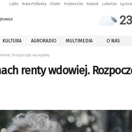
Lublin
Biała Podlaska
Chełm
Hrubieszów
Kraśnik
Lubartów
Łęczna
2
ójtowicz
KULTURA
AGRORADIO
MULTIMEDIA
O NAS
dowiej. Rozpoczęły się wypłaty
mach renty wdowiej. Rozpocz