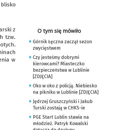
 blisko
arski z
O tym się mówiło
h tzw.
Górnik Łęczna zaczął sezon
otych.
zwycięstwem
minach
Czy jesteśmy dobrymi
enia w
kierowcami? Miasteczko
bezpieczeństwa w Lublinie
[ZDJĘCIA]
Oko w oko z policją. Niebiesko
na pikniku w Lublinie [ZDJĘCIA]
Jędrzej Gruszczyński i Jakub
Turski zostają w CHKS-ie
PGE Start Lublin stawia na
młodzież. Patryk Kowalski
dołącza do drużyny