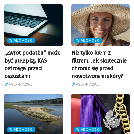
WIADOMOŚCI
WIADOMOŚCI
„Zwrot podatku” może
Nie tylko krem z
być pułapką. KAS
filtrem. Jak skutecznie
ostrzega przed
chronić się przed
oszustami
nowotworami skóry?
6 SIERPNIA 2026
6 SIERPNIA 2026
WIADOMOŚCI
WIADOMOŚCI