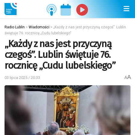
Radio Lublin
>
Wiadomości
>
„Każdy z nas jest przyczyną czegoś”. Lublin
świętuje 76. rocznicę „Cudu lubelskiego”
„Każdy z nas jest przyczyną
czegoś”. Lublin świętuje 76.
rocznicę „Cudu lubelskiego”
A
03 lipca 2025 / 20:33
A