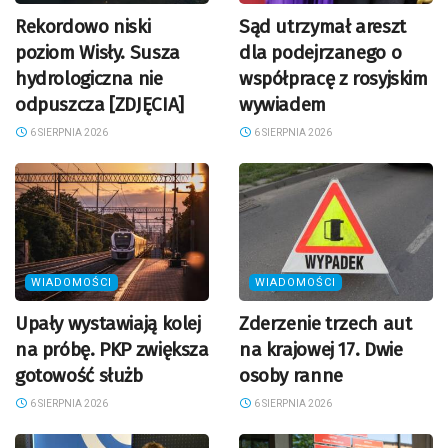
Rekordowo niski
Sąd utrzymał areszt
poziom Wisły. Susza
dla podejrzanego o
hydrologiczna nie
współpracę z rosyjskim
odpuszcza [ZDJĘCIA]
wywiadem
6 SIERPNIA 2026
6 SIERPNIA 2026
WIADOMOŚCI
WIADOMOŚCI
Upały wystawiają kolej
Zderzenie trzech aut
na próbę. PKP zwiększa
na krajowej 17. Dwie
gotowość służb
osoby ranne
6 SIERPNIA 2026
6 SIERPNIA 2026