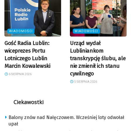
WIADOMOŚCI
WIADOMOŚCI
Gość Radia Lublin:
Urząd wydał
wiceprezes Portu
Lubliniankom
Lotniczego Lublin
transkrypcję ślubu, ale
Marcin Kowalewski
nie zmienił ich stanu
cywilnego
6 SIERPNIA 2026
5 SIERPNIA 2026
Ciekawostki
Balony znów nad Nałęczowem. Wcześniej loty odwołał
upał