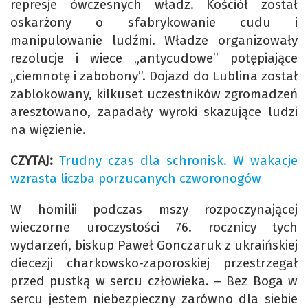
represje ówczesnych władz. Kościół został
oskarżony o sfabrykowanie cudu i
manipulowanie ludźmi. Władze organizowały
rezolucje i wiece „antycudowe” potępiające
„ciemnotę i zabobony”. Dojazd do Lublina został
zablokowany, kilkuset uczestników zgromadzeń
aresztowano, zapadały wyroki skazujące ludzi
na więzienie.
CZYTAJ:
Trudny czas dla schronisk. W wakacje
wzrasta liczba porzucanych czworonogów
W homilii podczas mszy rozpoczynającej
wieczorne uroczystości 76. rocznicy tych
wydarzeń, biskup Paweł Gonczaruk z ukraińskiej
diecezji charkowsko-zaporoskiej przestrzegał
przed pustką w sercu człowieka. – Bez Boga w
sercu jestem niebezpieczny zarówno dla siebie