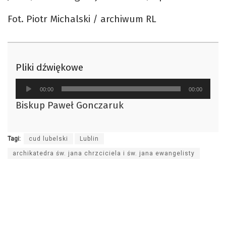
Fot. Piotr Michalski / archiwum RL
Pliki dźwiękowe
Odtwarzacz
00:00
00:00
plików
Biskup Paweł Gonczaruk
dźwiękowych
Tagi:
cud lubelski
Lublin
archikatedra św. jana chrzciciela i św. jana ewangelisty