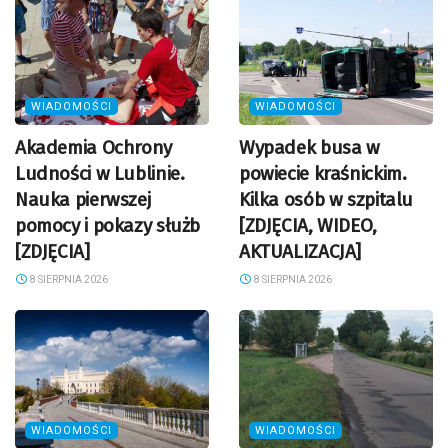
WIADOMOŚCI
WIADOMOŚCI
Akademia Ochrony
Wypadek busa w
Ludności w Lublinie.
powiecie kraśnickim.
Nauka pierwszej
Kilka osób w szpitalu
pomocy i pokazy służb
[ZDJĘCIA, WIDEO,
[ZDJĘCIA]
AKTUALIZACJA]
8 SIERPNIA 2026
8 SIERPNIA 2026
WIADOMOŚCI
WIADOMOŚCI