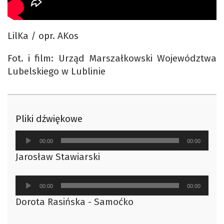
LilKa / opr. AKos
Fot. i film: Urząd Marszałkowski Województwa
Lubelskiego w Lublinie
Pliki dźwiękowe
Odtwarzacz
00:00
00:00
plików
Jarosław Stawiarski
dźwiękowych
Odtwarzacz
00:00
00:00
plików
Dorota Rasińska - Samoćko
dźwiękowych