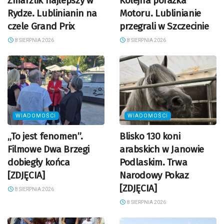
Zmarzlik najlepszy w
Kolejna porażka
Rydze. Lublinianin na
Motoru. Lublinianie
czele Grand Prix
przegrali w Szczecinie
8 SIERPNIA 2026
8 SIERPNIA 2026
WIADOMOŚCI
WIADOMOŚCI
„To jest fenomen”.
Blisko 130 koni
Filmowe Dwa Brzegi
arabskich w Janowie
dobiegły końca
Podlaskim. Trwa
[ZDJĘCIA]
Narodowy Pokaz
[ZDJĘCIA]
8 SIERPNIA 2026
8 SIERPNIA 2026