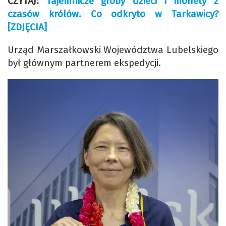
CZYTAJ:
Tajemnicze groby dzieci i monety z
czasów królów. Co odkryto w Tarkawicy?
[ZDJĘCIA]
Urząd Marszałkowski Województwa Lubelskiego
był głównym partnerem ekspedycji.