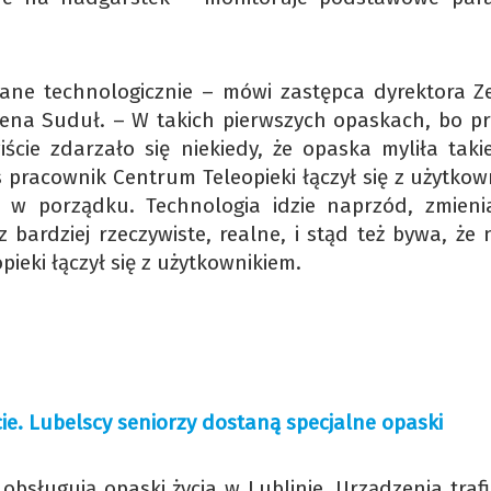
ane technologicznie – mówi zastępca dyrektora Z
ena Suduł. – W takich pierwszych opaskach, bo p
ście zdarzało się niekiedy, że opaska myliła takie
 pracownik Centrum Teleopieki łączył się z użytkow
t w porządku. Technologia idzie naprzód, zmienia
z bardziej rzeczywiste, realne, i stąd też bywa, że
ieki łączył się z użytkownikiem.
ycie. Lubelscy seniorzy dostaną specjalne opaski
obsługują opaski życia w Lublinie. Urządzenia trafi