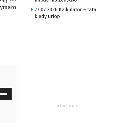
zymało
23.07.2026 Kalkulator – tata
kiedy urlop
waj
ałek
REKLAMA
y
z