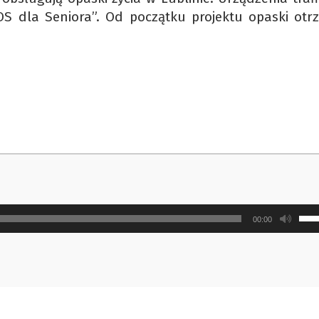
 dla Seniora”. Od początku projektu opaski otr
Uży
00:00
strz
do
gór
ora
do