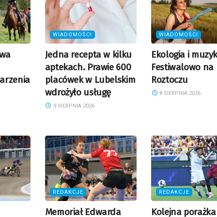
WIADOMOŚCI
WIADOMOŚCI
owa
Jedna recepta w kilku
Ekologia i muzyk
aptekach. Prawie 600
Festiwalowo na
arzenia
placówek w Lubelskim
Roztoczu
wdrożyło usługę
8 SIERPNIA 2026
9 SIERPNIA 2026
REDAKCJE
REDAKCJE
Memoriał Edwarda
Kolejna porażka