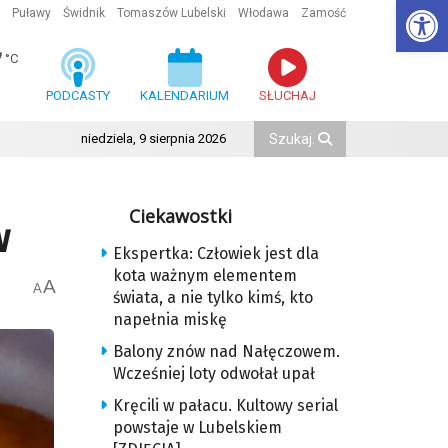
Ot
Puławy
Świdnik
Tomaszów Lubelski
Włodawa
Zamość
7
°C
PODCASTY
KALENDARIUM
SŁUCHAJ
niedziela, 9 sierpnia 2026
Ciekawostki
w
Ekspertka: Człowiek jest dla
kota ważnym elementem
A
A
świata, a nie tylko kimś, kto
napełnia miskę
Balony znów nad Nałęczowem.
Wcześniej loty odwołał upał
Kręcili w pałacu. Kultowy serial
powstaje w Lubelskiem