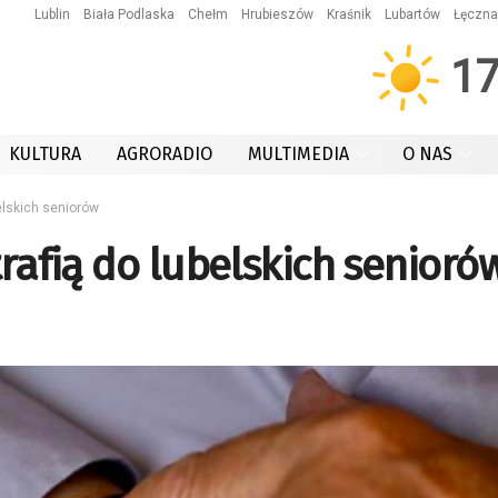
Lublin
Biała Podlaska
Chełm
Hrubieszów
Kraśnik
Lubartów
Łęczna
1
KULTURA
AGRORADIO
MULTIMEDIA
O NAS
belskich seniorów
trafią do lubelskich senioró