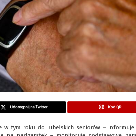
Udostępnij na Twitter
Kod QR
cze w tym roku do lubelskich seniorów – informuje
ane na nadgarstek – monitoruje podstawowe par