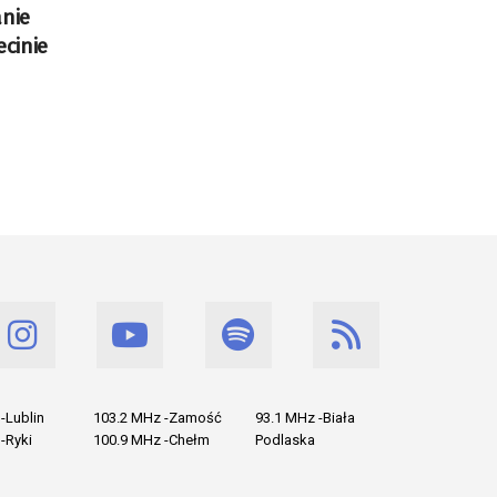
anie
ecinie
-Lublin
103.2 MHz -Zamość
93.1 MHz -Biała
-Ryki
100.9 MHz -Chełm
Podlaska