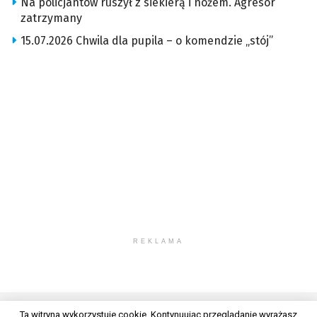
Na policjantów ruszył z siekierą i nożem. Agresor
zatrzymany
15.07.2026 Chwila dla pupila – o komendzie „stój”
REKLAMA
Ta witryna wykorzystuje cookie. Kontynuując przeglądanie wyrażasz