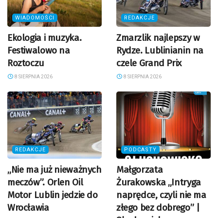
WIADOMOŚCI
REDAKCJE
Ekologia i muzyka.
Zmarzlik najlepszy w
Festiwalowo na
Rydze. Lublinianin na
Roztoczu
czele Grand Prix
8 SIERPNIA 2026
8 SIERPNIA 2026
REDAKCJE
PODCASTY
„Nie ma już nieważnych
Małgorzata
meczów”. Orlen Oil
Żurakowska „Intryga
Motor Lublin jedzie do
naprędce, czyli nie ma
Wrocławia
złego bez dobrego” |