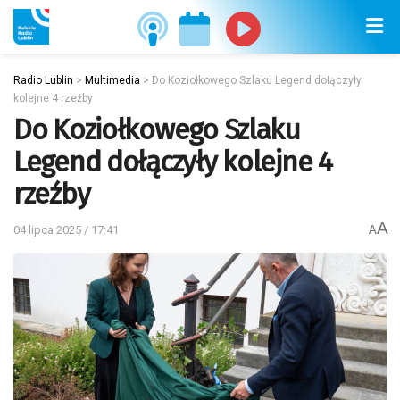
Radio Lublin
>
Multimedia
>
Do Koziołkowego Szlaku Legend dołączyły
kolejne 4 rzeźby
Do Koziołkowego Szlaku
Legend dołączyły kolejne 4
rzeźby
A
04 lipca 2025 / 17:41
A