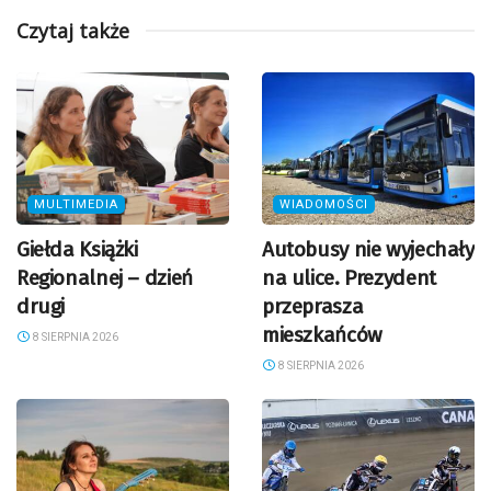
Czytaj także
MULTIMEDIA
WIADOMOŚCI
Giełda Książki
Autobusy nie wyjechały
Regionalnej – dzień
na ulice. Prezydent
drugi
przeprasza
mieszkańców
8 SIERPNIA 2026
8 SIERPNIA 2026