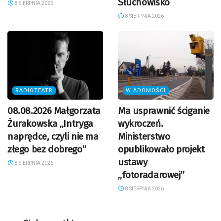
Słuchowisko
8 SIERPNIA 2026
8 SIERPNIA 2026
RADIOTEATR
WIADOMOŚCI
08.08.2026 Małgorzata
Ma usprawnić ściganie
Żurakowska „Intryga
wykroczeń.
naprędce, czyli nie ma
Ministerstwo
złego bez dobrego”
opublikowało projekt
ustawy
8 SIERPNIA 2026
„fotoradarowej”
8 SIERPNIA 2026