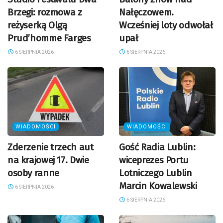
Brzegi: rozmowa z
Nałęczowem.
reżyserką Olgą
Wcześniej loty odwołał
Prud’homme Farges
upał
6 SIERPNIA 2026
6 SIERPNIA 2026
WIADOMOŚCI
WIADOMOŚCI
Zderzenie trzech aut
Gość Radia Lublin:
na krajowej 17. Dwie
wiceprezes Portu
osoby ranne
Lotniczego Lublin
Marcin Kowalewski
6 SIERPNIA 2026
6 SIERPNIA 2026