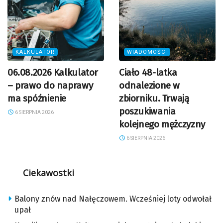
KALKULATOR
WIADOMOŚCI
06.08.2026 Kalkulator
Ciało 48-latka
– prawo do naprawy
odnalezione w
ma spóźnienie
zbiorniku. Trwają
poszukiwania
6 SIERPNIA 2026
kolejnego mężczyzny
6 SIERPNIA 2026
Ciekawostki
Balony znów nad Nałęczowem. Wcześniej loty odwołał
upał