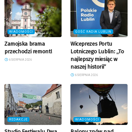
WIADOMOŚCI
GOŚĆ RADIA LUBLIN
Zamojska brama
Wiceprezes Portu
przechodzi remont!
Lotniczego Lublin: „To
najlepszy miesiąc w
6 SIERPNIA 2026
naszej historii”
6 SIERPNIA 2026
REDAKCJE
WIADOMOŚCI
Studio Festiwalu Dwa
Balony znów nad